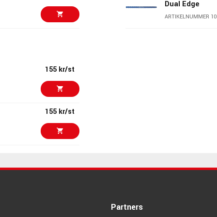
Dual Edge
ARTIKELNUMMER 10
715 kr
MusicNomad MN
File
ARTIKELNUMMER 10
155 kr/st
715 kr
MusicNomad M
Leveler P240
ARTIKELNUMMER 10
155 kr/st
715 kr
MusicNomad M
Coated Crownin
ARTIKELNUMMER 10
620 kr/st
MusicNomad M
Fretboard Gua
ARTIKELNUMMER 10
640 kr
Partners
MusicNomad MN
set