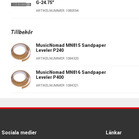
G-24.75"
ARTIKELNUMMER 1080594
MusicNomad MN800 - Fret shield
F-25.5"
Tillbehör
ARTIKELNUMMER 1080593
MusicNomad MN815 Sandpaper
Leveler P240
MusicNomad MN804 - Fret shield
E-24.75"
ARTIKELNUMMER 1084320
ARTIKELNUMMER 1080597
MusicNomad MN816 Sandpaper
Leveler P400
MusicNomad MN802 - Fret shield
P-25"
ARTIKELNUMMER 1084321
ARTIKELNUMMER 1080595
MusicNomad MN831 Fret Beveling
File
ARTIKELNUMMER 1082294
Sociala medier
Länkar
MusicNomad MN821 Tribeam 3'n1
Dual Edge