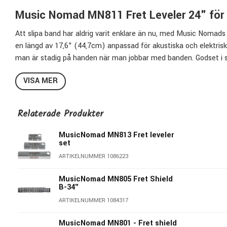
Music Nomad MN811 Fret Leveler 24" för a
Att slipa band har aldrig varit enklare än nu, med Music Nomads
en längd av 17,6" (44,7cm) anpassad för akustiska och elektrisk
man är stadig på handen när man jobbar med banden. Godset i ske
ändå stabil samtidigt som ytterkanterna är avfasade för att und
VISA MER
viktigast är att sidorna man slipar med är utformade på ett sådan
+/-0,39 mm per 30 cm. Precis som vanliga verktyg har MN812 ett
dessutom ingår 3 stycken självhäftande slippapper (2 x P240, 
Relaterade Produkter
MusicNomad MN813 Fret leveler
set
ARTIKELNUMMER 1086223
MusicNomad MN805 Fret Shield
B-34"
ARTIKELNUMMER 1084317
MusicNomad MN801 - Fret shield