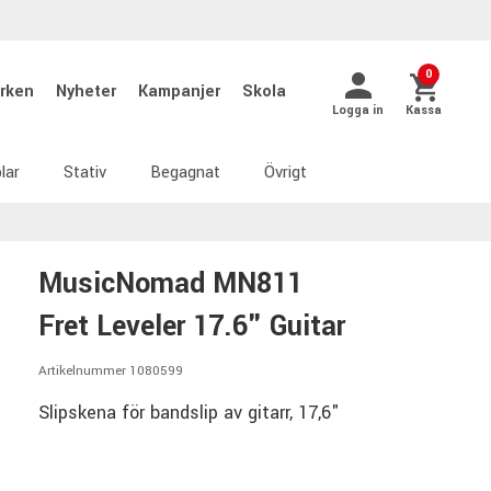
0
rken
Nyheter
Kampanjer
Skola
Logga in
Kassa
lar
Stativ
Begagnat
Övrigt
MusicNomad MN811
Fret Leveler 17.6" Guitar
Artikelnummer 1080599
Slipskena för bandslip av gitarr, 17,6"