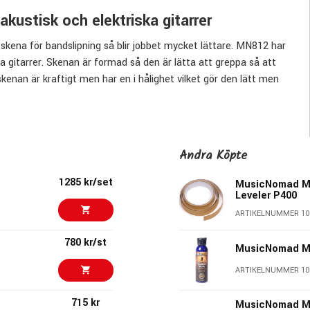
kustisk och elektriska gitarrer
 skena för bandslipning så blir jobbet mycket lättare. MN812 har
a gitarrer. Skenan är formad så den är lätta att greppa så att
nan är kraftigt men har en i hålighet vilket gör den lätt men
vika att man slår i eller på annat sätt skadar banden. Kanske
t sätt så slipningen blir väldigt precis, en noggranhet på
 hål så den är enkelt att hänga upp på verktygstavlan,
1 x P400).
Andra Köpte
1285 kr/set
MusicNomad M
Leveler P400
ARTIKELNUMMER 10
780 kr/st
MusicNomad MN
ARTIKELNUMMER 10
715 kr
MusicNomad MN