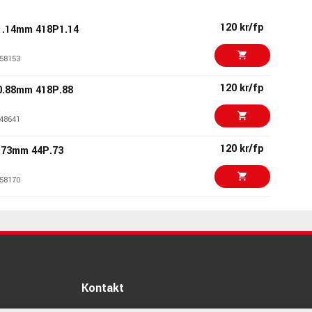
120 kr/fp
1.14mm 418P1.14
58153
120 kr/fp
0.88mm 418P.88
48641
120 kr/fp
.73mm 44P.73
58170
120 kr/fp
rip 0.71mm 417P.71
56834
90 kr/fp
 Tortex Triangle
Pack
Kontakt
76411