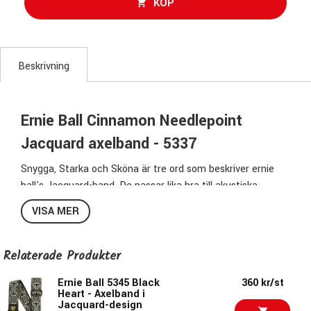
KÖP
Beskrivning
Ernie Ball Cinnamon Needlepoint
Jacquard axelband - 5337
Snygga, Starka och Sköna är tre ord som beskriver ernie
ball's Jacquard-band. De passar lika bra till akustiska
gitarrer som till elgitarrer och elbasar och nästan bäst av
VISA MER
allt, det digra utbudet erbjuder något för alla.
Bredd:
5cm (2")
Relaterade Produkter
Min längd:
107
Max längd:
Ernie Ball 5345 Black
183cm
360 kr/st
Heart - Axelband i
Pris per styck
Jacquard-design