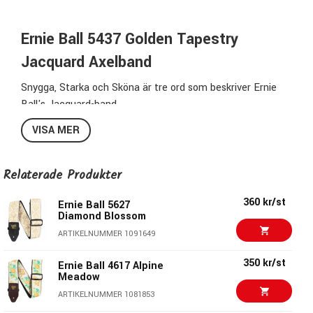
Ernie Ball 5437 Golden Tapestry
Jacquard Axelband
Snygga, Starka och Sköna är tre ord som beskriver Ernie
Ball's Jacquard-band.
De passar lika bra till akustiska gitarrer som till elgitarrer
VISA MER
och elbasar och nästan bäst av allt, det digra utbudet
erbjuder något för alla.
Relaterade Produkter
Bredd:
5cm (2")
Min längd:
104cm
360 kr/st
Ernie Ball 5627
Diamond Blossom
Max längd:
183cm
Material:
Tyg & nylon med ändar i läder
ARTIKELNUMMER 1091649
Pris per styck
350 kr/st
Ernie Ball 4617 Alpine
Meadow
Ernie Ball Axelband
ARTIKELNUMMER 1081853
Ernie Ball har ett digert utbud av axelband alltifrån enkla