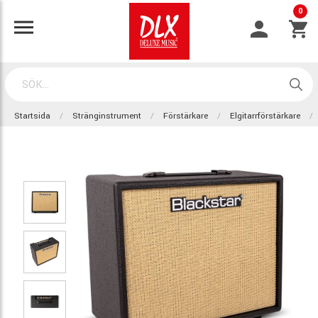
0
Startsida
Stränginstrument
Förstärkare
Elgitarrförstärkare