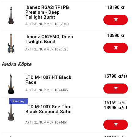
Sterling Richardson7 Dark Scarlet Burst Satin:
Ibanez RGA217P1PB
18190 kr
Premium - Deep
Kropp:
Al med Burl Poppel-topp
Teilight Burst
Hals:
Rostad Lönn - 24 Medium Jumbo Band / 25.5”
ARTIKELNUMMER 1092940
Mensur
Greppbräda:
Rosewood - 16” Radie
13890 kr
Ibanez Q52FMG, Deep
Twilight Burst
Mikrofoner:
2st Humbucker
Stämskruvar:
Låsbara
ARTIKELNUMMER 1095828
Stall:
Modern Tremolo
Ibanez RGRTBB21 Iron
13890 kr/st
Andra Köpte
Halsinfästning:
5-bults
Label Baritone Black
Kontroller
Flat
: Push/Push Volym Boost & Tonkontroll med
16790 kr/st
LTD M-1007 HT Black
push/push Coil Split
ARTIKELNUMMER 1087458
Fade
Pickupswitch:
3 lägen
12890 kr/st
ARTIKELNUMMER 1074445
PRS SE Exotic DGT
Laurel Burl
15169 kr/st
ARTIKELNUMMER 1090273
LTD M-1007 See Thru
Sterling by Music Man
13995 kr/st
Black Sunburst Satin
Ibanez TOD70 Tim
19990 kr/st
Henson Signature
ARTIKELNUMMER 1074451
Classic Silver
Under Music Man’s flagg tillverkar Sterling By Music Man
ARTIKELNUMMER 1088664