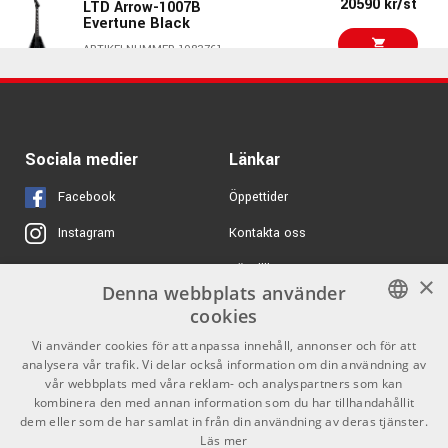
20590 kr/st
LTD Arrow-1007B
instrument i samma anda som Music Man’s klassiska
Evertune Black
16590 kr
Ibanez AZ427P2QM
design och innovativa lösningar. Här finner du en rad olika
14595 kr
Premium - Twilght Blue
ARTIKELNUMMER 1083761
modeller av elgitarrer och elbasar som inkluderar allt från
Burst
de kultförklarade StingRay-basarna till John Petrucci’s
14950 kr/st
PRS SE SVN Holcomb
ARTIKELNUMMER 1092912
moderna Majesty-modeller, alla framtagna av Ernie
Holcomb Blue Burst
Ball/Music Man’s designteam.
ARTIKELNUMMER 1096613
8499 kr
Schecter Demon-7
Sociala medier
Länkar
Aged Black Satin
PRS SE SVN Holcomb
12590 kr/st
ARTIKELNUMMER 1089397
Holcomb Blue Burst -
Facebook
Öppettider
Elgitarr
Kontakta oss
Instagram
ARTIKELNUMMER 1079599
Sterling by Music Man
8795 kr/st
Köpvillkor
X
×
CT50SSS Vintage
Denna webbplats använder
Sunburst - Elgitarr
Butiken
Youtube
cookies
ARTIKELNUMMER 1067432
Varumärken
TikTok
SWEDISH
Vi använder cookies för att anpassa innehåll, annonser och för att
Sterling By Music Man
11950 kr/st
analysera vår trafik. Vi delar också information om din användning av
ENGLISH
Jared Dines Black -
GDPR & Cookies
vår webbplats med våra reklam- och analyspartners som kan
Elgitarr
kombinera den med annan information som du har tillhandahållit
ARTIKELNUMMER 1074089
dem eller som de har samlat in från din användning av deras tjänster.
Partners
Kontakt
Läs mer