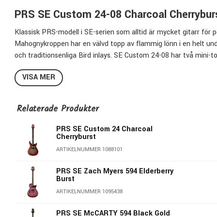
PRS SE Custom 24-08 Charcoal Cherryburst
Klassisk PRS-modell i SE-serien som alltid är mycket gitarr för 
Mahognykroppen har en välvd topp av flammig lönn i en helt und
och traditionsenliga Bird inlays. SE Custom 24-08 har två mini-to
olika pickup-kombinationer.
VISA MER
Kropp:
Mahogny, Lönntopp med flammigt fanér i lönn
Top Carve:
Shallow Violin-välvd lönntopp
Relaterade Produkter
Hals:
Maple - 24 Band / 25” Mensur
Greppbräda:
Rosewood med Bird-inlägg - 10” Radie
PRS SE Custom 24 Charcoal
Halsprofil:
Wide Thin
Cherryburst
Översadel:
42,8mm
ARTIKELNUMMER 1088101
Mikrofoner:
2st TCI"S" Humbuckers
Stämskruvar:
PRS Designed
PRS SE Zach Myers 594 Elderberry
Burst
Stall:
PRS Patented Tremolo, Molded
Halsinfästning:
Set Neck
ARTIKELNUMMER 1095438
Kontroller
: 1st Volym- & 1st Tonkontroll
PRS SE McCARTY 594 Black Gold
Pickupswitch:
3-Way + 2st Mini-Toggle Coli Split Switches