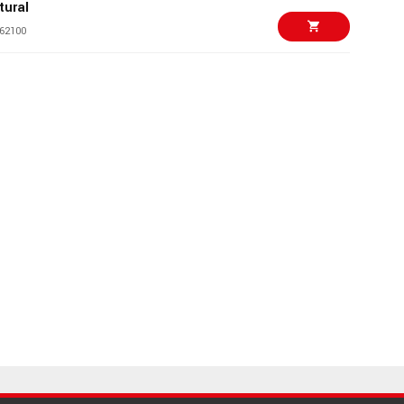
tural
62100
8599 kr/st
Sky Maple - Nylon
81251
22519 kr
ca Professional
st
96241
5995 kr
tandard Satin Trem
96609
13690 kr
III Mid ’60s
ndy Apple Red
96069
9799 kr/st
andard Vintage