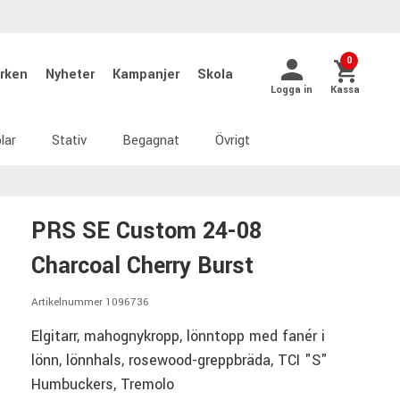
0
rken
Nyheter
Kampanjer
Skola
Logga in
Kassa
lar
Stativ
Begagnat
Övrigt
PRS SE Custom 24-08
Charcoal Cherry Burst
Artikelnummer 1096736
Elgitarr, mahognykropp, lönntopp med fanér i
lönn, lönnhals, rosewood-greppbräda, TCI "S"
Humbuckers, Tremolo