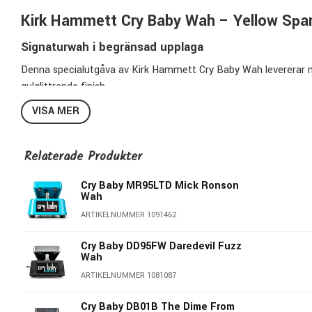
Kirk Hammett Cry Baby Wah – Yellow Spark
Signaturwah i begränsad upplaga
Denna specialutgåva av Kirk Hammett Cry Baby Wah levererar me
gulglittrande finish.
VISA MER
Pedalen bygger på Kirks egna inställningar från Cry Baby Rack 
metalsolot som uttrycksform.
Relaterade Produkter
Klassiskt uttryck med jämn respons
Cry Baby MR95LTD Mick Ronson
Pedalen har en jämn respons från häl till tå med ett kraftfullt m
Wah
gör den perfekt för snabba, melodiska fraseringar ovanpå tunga
ARTIKELNUMMER 1091462
studio.
Cry Baby DD95FW Daredevil Fuzz
Ett stycke metalhistoria
Wah
Med sin unika ljudprofil och speciella finish är denna version in
ARTIKELNUMMER 1081087
anpassade slitbanan och den glittriga ytan gör detta till en peda
Cry Baby DB01B The Dime From