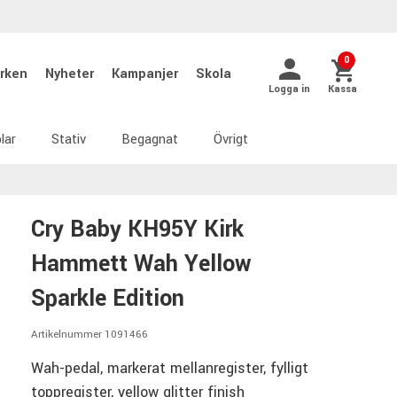
0
rken
Nyheter
Kampanjer
Skola
Logga in
Kassa
lar
Stativ
Begagnat
Övrigt
Cry Baby KH95Y Kirk
Hammett Wah Yellow
Sparkle Edition
Artikelnummer 1091466
Wah-pedal, markerat mellanregister, fylligt
toppregister, yellow glitter finish