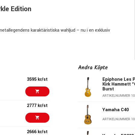
le Edition
tallegendens karaktäristiska wahljud – nu i en exklusiv
Wah och återskapar det sound han använde för att definiera
Andra Köpte
3595 kr/st
Epiphone Les P
ellanregister och ett fylligt, genomträngande toppregister. Det
Kirk Hammett “
 riff – precis som Hammett själv använder den på scen och i
Burst
ARTIKELNUMMER 10
2777 kr/st
Yamaha C40
te bara ett verktyg – den är även ett samlarobjekt. Den
ARTIKELNUMMER 10
l som står ut både i ljud och utseende.
2666 kr/st