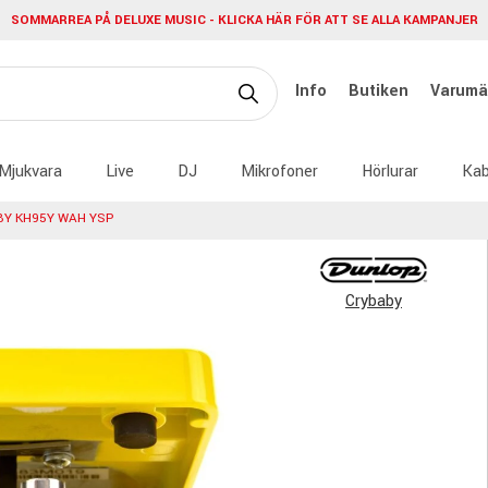
SOMMARREA PÅ DELUXE MUSIC - KLICKA HÄR FÖR ATT SE ALLA KAMPANJER
Info
Butiken
Varumä
Mjukvara
Live
DJ
Mikrofoner
Hörlurar
Kab
Y KH95Y WAH YSP
Crybaby