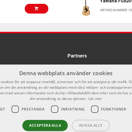
Yamaha FG820
ARTIKELNUMMER 10
1407 kr/st
Yamaha FSX3 H
register
ARTIKELNUMMER 10
3849 kr
Hercules SS20
Högtalarstativ
Partners
ARTIKELNUMMER 10
Denna webbplats använder cookies
2027 kr/st
Ibanez PF1512-
Stringed
cookies för att anpassa innehåll, annonser och för att analysera vår trafik. V
on om din användning av vår webbplats med våra reklam- och analyspartner
ARTIKELNUMMER 10
n med annan information som du har tillhandahållit dem eller som de har s
din användning av deras tjänster.
Läs mer
5999 kr
Fender Standa
Olympic White
IGT
PRESTANDA
INRIKTNING
FUNKTIONER
ARTIKELNUMMER 10
5975 kr
ACCEPTERA ALLA
AVVISA ALLT
Alesis Samplep