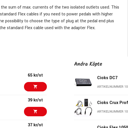
u the sum of max. currents of the two isolated outlets used. This
standard Flex cables if you need to power pedals with higher
he possibility to choose the type of plug at the pedal end plus
the standard Flex cable used with the adapter Flex.
Andra Köpte
65 kr/st
Cioks DC7
ARTIKELNUMMER 10
39 kr/st
Cioks Crux Pro
ARTIKELNUMMER 10
37 kr/st
Cioks Flex 105