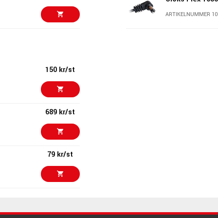
ARTIKELNUMMER 10
195 kr/st
Cioks Flex 305
centre negativ
ARTIKELNUMMER 10
150 kr/st
320 kr
Cioks Flex 108
ARTIKELNUMMER 10
689 kr/st
70 kr/set
Cioks Flex 103
ARTIKELNUMMER 10
79 kr/st
340 kr/st
Ibanez DC301L
ARTIKELNUMMER 10
1295 kr/fp
1399 kr
Fender Engine
Supply