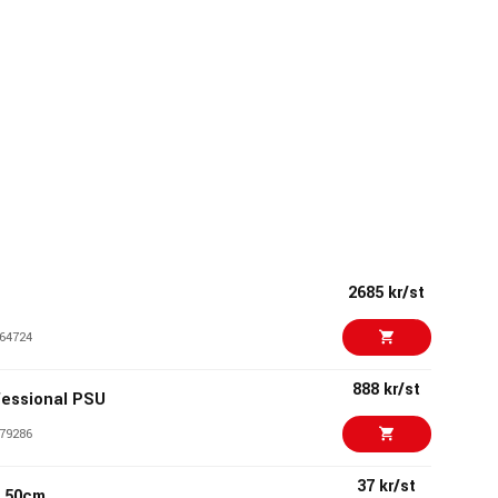
2685 kr/st
64724
888 kr/st
fessional PSU
79286
37 kr/st
0 50cm