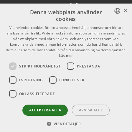
Pedaltrain Classic 3
Köpvillkor
X
With Soft Case
×
Denna webbplats använder
ARTIKELNUMMER 1072786
Butiken
Youtube
cookies
Pedaltrain Metro 24
1114 kr/st
Varumärken
TikTok
SWEDISH
Vi använder cookies för att anpassa innehåll, annonser och för att
Pedalboard with Soft
analysera vår trafik. Vi delar också information om din användning av
Case
ENGLISH
GDPR & Cookies
vår webbplats med våra reklam- och analyspartners som kan
ARTIKELNUMMER 1045397
kombinera den med annan information som du har tillhandahållit
dem eller som de har samlat in från din användning av deras tjänster.
2065 kr/st
Partners
Kontakt
Pedaltrain Classic
Läs mer
PRO with Soft Case
Info
STRIKT NÖDVÄNDIGT
PRESTANDA
ARTIKELNUMMER 1065869
Öppettider:
INRIKTNING
FUNKTIONER
Mån-Fre: 10.00-18.00
Lördag: 11.00-16.00
OKLASSIFICERADE
Söndag: Stängt
Helgdagar
ACCEPTERA ALLA
AVVISA ALLT
VISA DETALJER