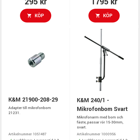
295 kr
1795 kr
KÖP
KÖP
K&M 21900-208-29
K&M 240/1 -
Mikrofonbom Svart
Adapter till mikrofonbom
21231.
Mikrofonarm med bom och
fäste, passar rör 15-30mm,
svart.
Artikelnummer 1051487
Artikelnummer 1000956