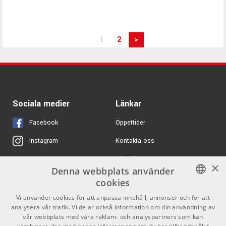
1
2
>
Sociala medier
Länkar
Facebook
Öppettider
Kontakta oss
Instagram
Köpvillkor
X
×
Denna webbplats använder
Butiken
Youtube
cookies
Varumärken
TikTok
SWEDISH
Vi använder cookies för att anpassa innehåll, annonser och för att
analysera vår trafik. Vi delar också information om din användning av
ENGLISH
GDPR & Cookies
vår webbplats med våra reklam- och analyspartners som kan