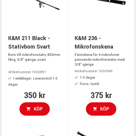
K&M 211 Black -
K&M 236 -
Stativbom Svart
Mikrofonskena
Bom till mikrofonstativ, 800mm
Fästskena för 4 mikrofoner
lång, 3/8"-gänga, svart.
passande mikrofonstativ med
3/8"-gänga.
Artikelnummer 1000945
Artikelnummer 1000897
1-3 dagar
I webblager. Leveranstid 1-3
Finns i butik
dagar
350 kr
375 kr
KÖP
KÖP