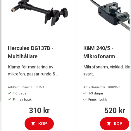
Hercules DG137B -
K&M 240/5 -
Multihållare
Mikrofonarm
Klamp för montering av
Mikrofonarm, vinklad, kl
mikrofon, passar runda &
svart.
kantiga rör samt bordsskiva,
360° justering, svart.
Artikelnummer
1083753
Artikelnummer
1000957
1-3 dagar
1-3 dagar
Finns i butik
Finns i butik
310 kr
520 kr
KÖP
KÖP