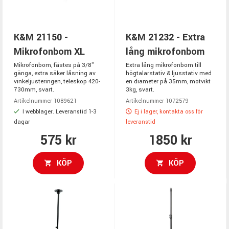
K&M 21150 -
K&M 21232 - Extra
Mikrofonbom XL
lång mikrofonbom
Mikrofonbom, fästes på 3/8"
Extra lång mikrofonbom till
gänga, extra säker låsning av
högtalarstativ & ljusstativ med
vinkeljusteringen, teleskop 420-
en diameter på 35mm, motvikt
730mm, svart.
3kg, svart.
Artikelnummer 1089621
Artikelnummer 1072579
I webblager. Leveranstid 1-3
Ej i lager, kontakta oss för
dagar
leveranstid
575 kr
1850 kr
KÖP
KÖP