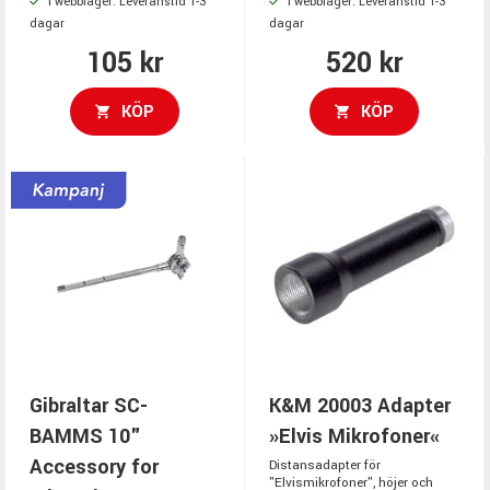
I webblager. Leveranstid 1-3
I webblager. Leveranstid 1-3
dagar
dagar
105 kr
520 kr
KÖP
KÖP
Gibraltar SC-
K&M 20003 Adapter
BAMMS 10"
»Elvis Mikrofoner«
Accessory for
Distansadapter för
"Elvismikrofoner", höjer och