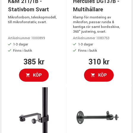
K&M 211/1B -
Hercules DG137B -
Stativbom Svart
Multihållare
Mikrofonbom, teleskopmodell,
Klamp för montering av
till mikrofonstativ, svart.
mikrofon, passar runda &
kantiga rör samt bordsskiva,
360° justering, svart.
Artikelnummer 1000899
Artikelnummer 1083753
1-3 dagar
1-3 dagar
Finns i butik
Finns i butik
385 kr
310 kr
KÖP
KÖP