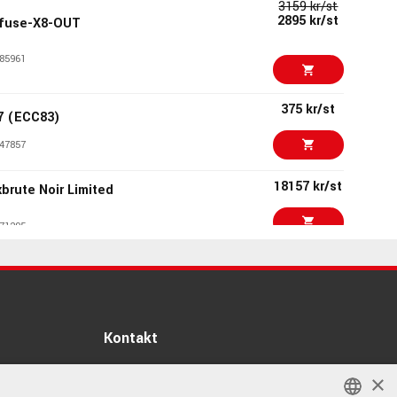
3159 kr/st
2895 kr/st
ofuse-X8-OUT
85961
375 kr/st
7 (ECC83)
47857
18157 kr/st
brute Noir Limited
71295
2699 kr
less In-Ear System
92736
Kontakt
2371 kr/set
reless System
Info
57331
×