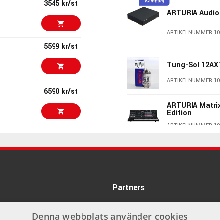
3545 kr/st
ne
ARTURIA Audi
 1RU space
ARTIKELNUMMER 10
5599 kr/st
Tung-Sol 12AX
ARTIKELNUMMER 10
6590 kr/st
ARTURIA Matrix
Edition
ARTIKELNUMMER 10
7380 kr/st
5995 kr/st
Xvive U45 Wire
ARTIKELNUMMER 10
Partners
415 kr/st
Boss WL-20 Wi
ARTIKELNUMMER 10
Denna webbplats använder cookies