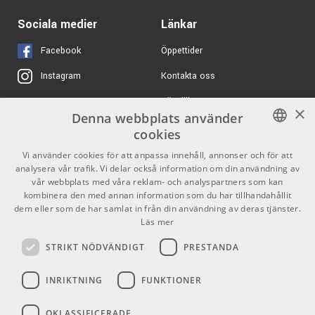
Sociala medier
Länkar
4837 kr/st
Mackie Onyx8
Facebook
Öppettider
ARTIKELNUMMER 1072726
Kontakta oss
Instagram
4399 kr/st
Yamaha MG12XU
Köpvillkor
X
×
ARTIKELNUMMER 1041511
Denna webbplats använder
Butiken
Youtube
cookies
Varumärken
TikTok
SWEDISH
Vi använder cookies för att anpassa innehåll, annonser och för att
analysera vår trafik. Vi delar också information om din användning av
ENGLISH
GDPR & Cookies
vår webbplats med våra reklam- och analyspartners som kan
kombinera den med annan information som du har tillhandahållit
dem eller som de har samlat in från din användning av deras tjänster.
Partners
Kontakt
Läs mer
Info
STRIKT NÖDVÄNDIGT
PRESTANDA
Öppettider:
INRIKTNING
FUNKTIONER
Mån-Fre: 10.00-18.00
Lördag: 11.00-16.00
OKLASSIFICERADE
Söndag: Stängt