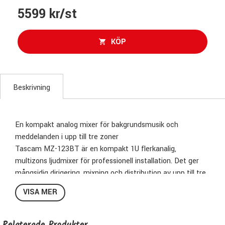
5599 kr/st
KÖP
Beskrivning
En kompakt analog mixer för bakgrundsmusik och
meddelanden i upp till tre zoner
Tascam MZ-123BT är en kompakt 1U flerkanalig,
multizons ljudmixer för professionell installation. Det ger
mångsidig dirigering, mixning och distribution av upp till tre
kanaler med musik och meddelanden för ett brett utbud av
VISA MER
kommersiella applikationer, inklusive detaljhandel,
restauranger, barer, kaféer, hotell eller andra miljöer som
kräver oberoende ljudruttnings- och meddelandefunktioner.