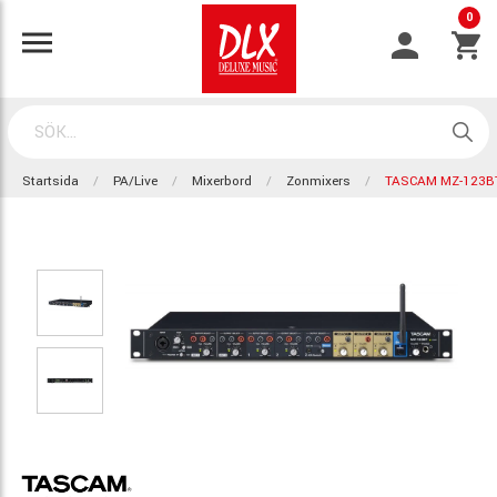
0
Startsida
PA/Live
Mixerbord
Zonmixers
TASCAM MZ-123B