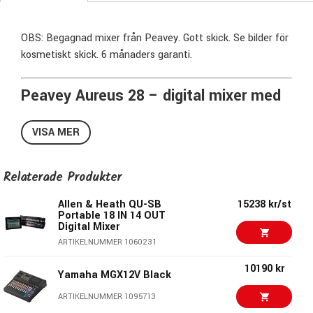
OBS: Begagnad mixer från Peavey. Gott skick. Se bilder för
kosmetiskt skick. 6 månaders garanti.
Peavey Aureus 28 – digital mixer med
28 ingångar, touchskärm och intuitivt
VISA MER
arbetsflöde
Peavey Aureus 28 är en digital mixer utvecklad för
Relaterade Produkter
professionell ljudhantering i ett användarvänligt format.
Med 28 ingångar, 14 utgångar och en 10” multi-touch-
Allen & Heath QU-SB
15238 kr/st
Portable 18 IN 14 OUT
display erbjuder den snabb åtkomst till funktioner och ett
Digital Mixer
effektivt arbetsflöde för både live- och installationsmiljöer.
ARTIKELNUMMER 1060231
Kombinationen av dedikerade reglage och modern
touchscreen gör att du arbetar direkt utan att navigera
10190 kr
Yamaha MGX12V Black
genom komplexa menyer.
ARTIKELNUMMER 1095713