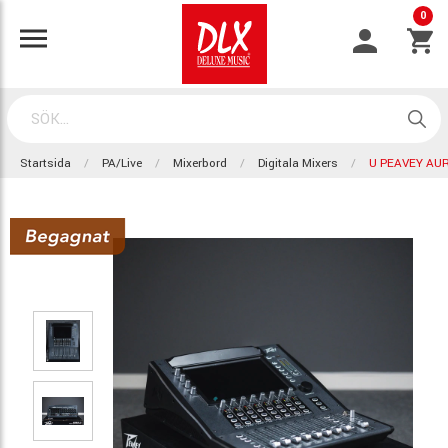
0
Startsida
PA/Live
Mixerbord
Digitala Mixers
U PEAVEY AUR