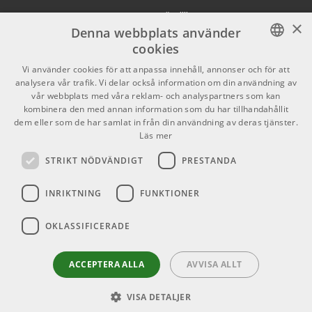
Mikrofonstativ svart
Köpvillkor
X
×
ARTIKELNUMMER 1000895
Denna webbplats använder
Butiken
Youtube
cookies
229 kr/st
Rode MagClip GO
Varumärken
TikTok
SWEDISH
Vi använder cookies för att anpassa innehåll, annonser och för att
analysera vår trafik. Vi delar också information om din användning av
ARTIKELNUMMER 1065186
ENGLISH
GDPR & Cookies
vår webbplats med våra reklam- och analyspartners som kan
kombinera den med annan information som du har tillhandahållit
1025 kr/st
sE Electronics RF X
dem eller som de har samlat in från din användning av deras tjänster.
Black - Reflexion Filter
Partners
Kontakt
Läs mer
ARTIKELNUMMER 1063419
Info
STRIKT NÖDVÄNDIGT
PRESTANDA
Öppettider:
INRIKTNING
FUNKTIONER
Mån-Fre: 10.00-18.00
Lördag: 11.00-16.00
OKLASSIFICERADE
Söndag: Stängt
Helgdagar
ACCEPTERA ALLA
AVVISA ALLT
VISA DETALJER