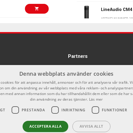
LineAudio CM4
ARTIKELNUMMER 10
2095 kr/st
Austrian Audio
- Stereo Set
ARTIKELNUMMER 10
2250 kr/st
Partners
Squier Classic
Lrl 3 Color Sun
ARTIKELNUMMER 10
Denna webbplats använder cookies
515 kr/st
cookies för att anpassa innehåll, annonser och för att analysera vår trafik. V
Beyerdynamic 
on om din användning av vår webbplats med våra reklam- och analyspartner
n med annan information som du har tillhandahållit dem eller som de har s
ARTIKELNUMMER 10
din användning av deras tjänster.
Läs mer
772 kr/st
IGT
PRESTANDA
INRIKTNING
FUNKTIONER
Beyerdynamic 
ARTIKELNUMMER 10
659 kr/st
ACCEPTERA ALLA
AVVISA ALLT