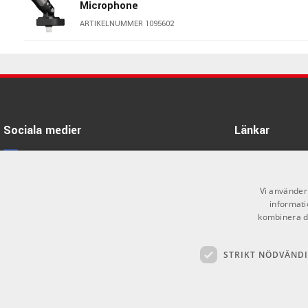
Microphone
ARTIKELNUMMER 1095602
Shure SM86
ARTIKELNUMMER 1054499
sE Electronics sE8 -
Kondensatormikrofon
Sociala medier
Länkar
ARTIKELNUMMER 1063430
Facebook
Öppettider
Beyerdynamic TG V35 S
Kontakta oss
Instagram
Vi använder 
ARTIKELNUMMER 1067847
informati
Köpvillkor
X
kombinera de
Butiken
Youtube
sE Electronics V3 - Dynamisk
mikrofon
STRIKT NÖDVÄND
Varumärken
TikTok
ARTIKELNUMMER 1063448
GDPR & Cookies
sE Electronics V2 Switch -
Mikrofon