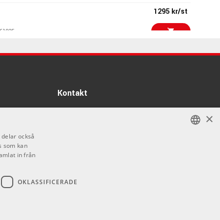
1295 kr/st
61925
18390 kr/par
 OC818 Dual Set Go
87768
Kontakt
6199 kr/st
 Vibe 60 Jazzmaster
burst
Info
×
60183
Öppettider:
i delar också
3899 kr/st
Mån-Fre: 10.00-18.00
M 201 (2023)
s som kan
SWEDISH
Lördag: 11.00-16.00
amlat in från
82307
Söndag: Stängt
ENGLISH
Helgdagar
1659 kr/st
OKLASSIFICERADE
DT 990 PRO
10866