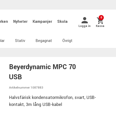
0
rken
Nyheter
Kampanjer
Skola
Logga in
Kassa
lar
Stativ
Begagnat
Övrigt
Beyerdynamic MPC 70
USB
Artikelnummer 1087883
Halvsfärisk kondensatormikrofon, svart, USB-
kontakt, 3m lång USB-kabel