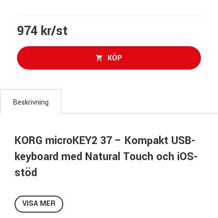
974 kr/st
KÖP
Beskrivning
KORG microKEY2 37 – Kompakt USB-
keyboard med Natural Touch och iOS-
stöd
KORG microKEY2 37 är en smidig och portabel MIDI-
kontroller med 37 Natural Touch-minitangenter som
VISA MER
kombinerar enkelhet, spelkänsla och direkt kompatibilitet