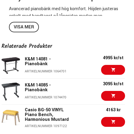
Avancerad pianobänk med hög komfort. Höjden justeras
enkelt med handtaget på långsidan medan man
fortfarande sitter på bänken. Svart läderimitation.
VISA MER
Specifikationer 14080:
Relaterade Produkter
Färg: Svart
Höjd: 450 - 600mm
4995 kr/st
K&M 14081 -
Benbas: 660 x 370mm
Pianobänk
Sits: 660 x 330mm
ARTIKELNUMMER 1064701
Sits klädd i konstskinn
Storlek hopfälld: 660 x 380 x 455mm
3095 kr/st
K&M 14085 -
Vikt: 12kg
Pianobänk
Steglös, pneumatisk höjdjustering
ARTIKELNUMMER 1074470
Material: Stål
Casio BG-50 VINYL
4163 kr
Pris per styck
Piano Bench,
Harmonious Mustard
König & Meyer Stands - Högkvalitativa
ARTIKELNUMMER 1097122
hjälpmedel för musikern