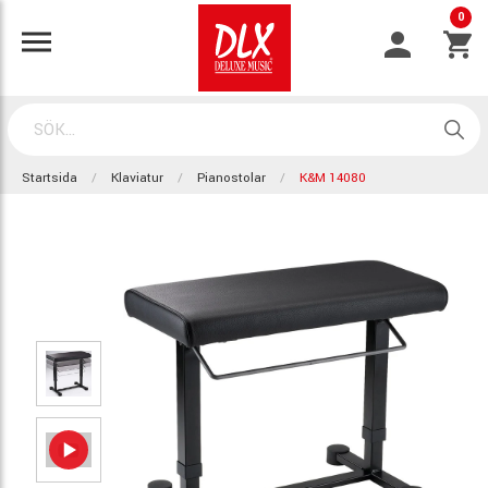
0
Startsida
Klaviatur
Pianostolar
K&M 14080