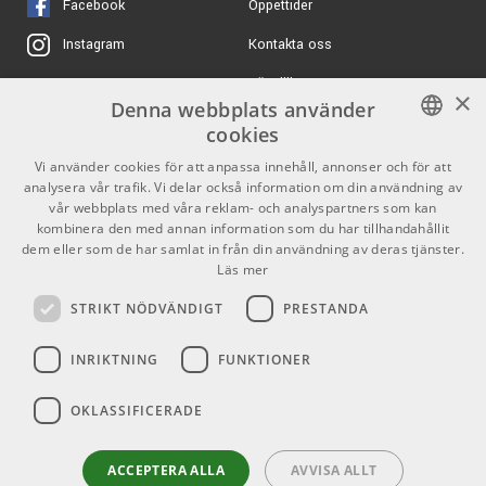
Facebook
Öppettider
ARTIKELNUMMER 1096674
Kontakta oss
Instagram
KORG Pa5X-88 -
44852 kr/st
Köpvillkor
X
×
Professional Arranger
Denna webbplats använder
Keyboard
Butiken
Youtube
cookies
ARTIKELNUMMER 1077276
Varumärken
TikTok
SWEDISH
Vi använder cookies för att anpassa innehåll, annonser och för att
Profile HY-PJ023-RWM
1495 kr/st
analysera vår trafik. Vi delar också information om din användning av
Pianobänk - Matt
ENGLISH
GDPR & Cookies
vår webbplats med våra reklam- och analyspartners som kan
Rosenträ
kombinera den med annan information som du har tillhandahållit
ARTIKELNUMMER 1058671
dem eller som de har samlat in från din användning av deras tjänster.
Partners
Kontakt
Läs mer
950 kr/st
Profile HY-PJ008-RW
799 kr/st
Pianobänk -
Info
STRIKT NÖDVÄNDIGT
PRESTANDA
Rosewood-finish
Öppettider:
ARTIKELNUMMER 1055968
INRIKTNING
FUNKTIONER
Mån-Fre: 10.00-18.00
Lördag: 11.00-16.00
OKLASSIFICERADE
Söndag: Stängt
Helgdagar
ACCEPTERA ALLA
AVVISA ALLT