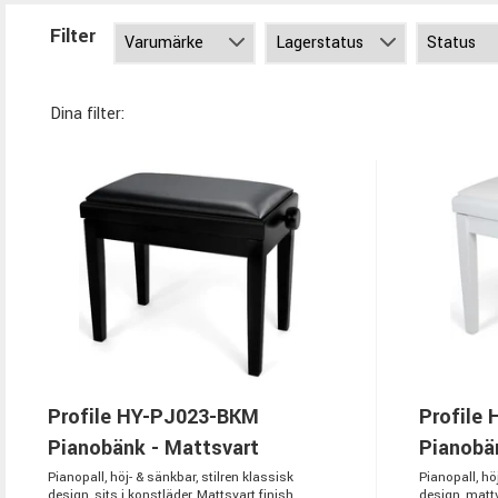
Filter
Dina filter:
Profile HY-PJ023-BKM
Profile
Pianobänk - Mattsvart
Pianobän
Pianopall, höj- & sänkbar, stilren klassisk
Pianopall, hö
design, sits i konstläder, Mattsvart finish.
design, mattvi