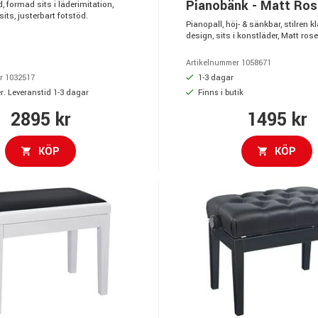
Pianobänk - Matt Ros
d, formad sits i läderimitation,
sits, justerbart fotstöd.
Pianopall, höj- & sänkbar, stilren k
design, sits i konstläder, Matt rose
Artikelnummer 1058671
1-3 dagar
r 1032517
r. Leveranstid 1-3 dagar
Finns i butik
2895 kr
1495 kr
KÖP
KÖP