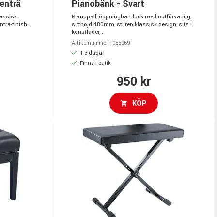
enträ
Pianobänk - Svart
lassisk
Pianopall, öppningbart lock med notförvaring,
nträ-finish.
sitthöjd 480mm, stilren klassisk design, sits i
konstläder,...
Artikelnummer 1055969
1-3 dagar
Finns i butik
950 kr
KÖP