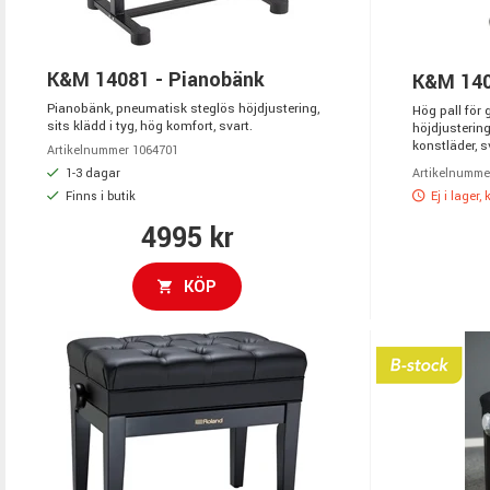
K&M 14081 - Pianobänk
K&M 1408
Pianobänk, pneumatisk steglös höjdjustering,
Hög pall för 
sits klädd i tyg, hög komfort, svart.
höjdjustering,
konstläder, s
Artikelnummer 1064701
1-3 dagar
Artikelnumme
Finns i butik
Ej i lager,
4995 kr
KÖP