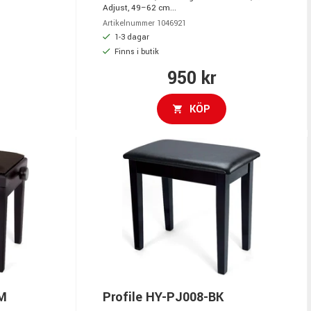
Adjust, 49–62 cm...
Artikelnummer 1046921
1-3 dagar
Finns i butik
950 kr
KÖP
WM
Profile HY-PJ008-BK