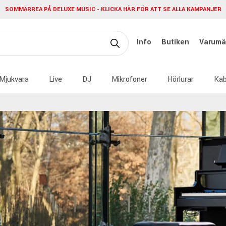
SOMMARREA PÅ DELUXE MUSIC - KLICKA HÄR FÖR ATT SE ALLA KAMPANJER
Info
Butiken
Varumä
Mjukvara
Live
DJ
Mikrofoner
Hörlurar
Kab