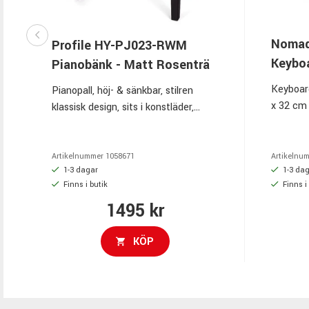
Nomad
Profile HY-PJ023-RWM
Keybo
Pianobänk - Matt Rosenträ
Keyboard
Pianopall, höj- & sänkbar, stilren
x 32 cm 
klassisk design, sits i konstläder,
högdensi
Matt rosenträ-finish.
49–62 cm
gummifö
Artikelnummer
1058671
Artikelnu
1-3 dagar
1-3 da
Finns i butik
Finns i
1495 kr
KÖP