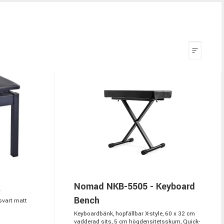
Nomad NKB-5505 - Keyboard
k
Bench
svart matt
Keyboardbänk, hopfällbar X-style, 60 x 32 cm
vadderad sits, 5 cm högdensitetsskum, Quick-