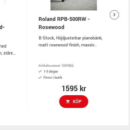
Roland RPB-500RW -
d-
Rosewood
B-Stock, Höjdjusterbar pianobänk,
matt rosewood-finish, massiv
 med
träkonstruktion, vadderad sits med
, stilren
slitstark vinyl, sitthöjd 49–59 cm,
der,
mekaniska sidovred, inbyggd
Artikelnummer
1097802
1-3 dagar
förvaring under sitsen, sitsmått 55 x
Finns i butik
34 cm, cirka 11 kg
1595 kr
KÖP