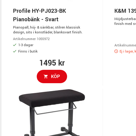
Profile HY-PJ023-BK
K&M 139
Pianobänk - Svart
Höjdjusterbar
finish med sv
Pianopall, höj- & sänkbar, stilren klassisk
design, sits i konstläder, blanksvart finish.
Artikelnummer 1055972
1-3 dagar
Artikelnumme
Finns i butik
Ej i lager,
1495 kr
KÖP