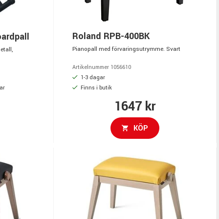
Roland RPB-400BK
ardpall
Pianopall med förvaringsutrymme. Svart
etall,
Artikelnummer 1056610
1-3 dagar
ar
Finns i butik
1647 kr
KÖP