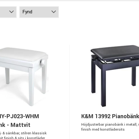
 HY-PJ023-WHM
K&M 13992 Pianobän
k - Mattvit
Höjdjusterbar pianobänk i metall, 
finish med konstlädersits
j- & sänkbar, stilren klassisk
t finish & sits i konstläder.