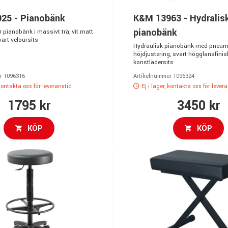
25 - Pianobänk
K&M 13963 - Hydralis
pianobänk
 pianobänk i massivt trä, vit matt
art veloursits
Hydraulisk pianobänk med pneum
höjdjustering, svart högglansfinis
konstlädersits
r 1096316
Artikelnummer 1096324
 kontakta oss för leveranstid
Ej i lager, kontakta oss för lever
1795 kr
3450 kr
KÖP
KÖP