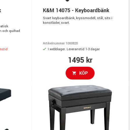
k
K&M 14075 - Keyboardbänk
Svart keyboardbänk, kryssmodell, stål, sits i
konstläder, svart.
atisk
h och quiltad
Artikelnummer 1000820
anstid
I webblager. Leveranstid 1-3 dagar
1495 kr
KÖP