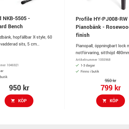
 NKB-5505 -
Profile HY-PJ008-RW
ard Bench
Pianobänk - Rosewoo
finish
bänk, hopfällbar X-style, 60
vadderad sits, 5 cm
Pianopall, öppningbart lock
tetsskum, Quick-Adjust,
notförvaring, sitthöjd 480mm
 höjd, stålkonstruktion,
klassisk design, sits i konstlä
Artikelnummer
1055968
tter, max 150 kg
mmer
1046921
Rosewood finish.
1-3 dagar
gar
Finns i butik
 butik
950 kr
950 kr
799 kr
KÖP
KÖP