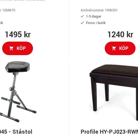
r 1058670
Artikelnummer 1096331
1-3 dagar
ik
Finns i butik
1495 kr
1240 kr
KÖP
KÖP
45 - Ståstol
Profile HY-PJ023-R