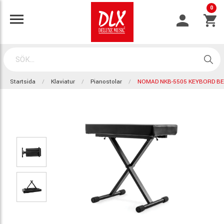
0
Startsida
Klaviatur
Pianostolar
NOMAD NKB-5505 KEYBORD B