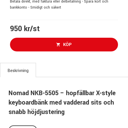
Betala direkt, med faktura eller delbetalning - Spara kort och
bankkonto - Smidigt och säkert
950 kr/st
KÖP
Beskrivning
Nomad NKB-5505 – hopfällbar X-style
keyboardbänk med vadderad sits och
snabb höjdjustering
Nomad NKB-5505 är en hopfällbar keyboardbänk i X-style-