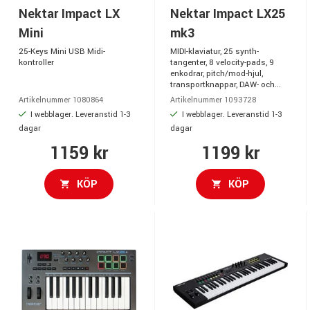
Nektar Impact LX
Nektar Impact LX25
Mini
mk3
25-Keys Mini USB Midi-
MIDI-klaviatur, 25 synth-
kontroller
tangenter, 8 velocity-pads, 9
enkodrar, pitch/mod-hjul,
transportknappar, DAW- och...
Artikelnummer 1080864
Artikelnummer 1093728
I webblager. Leveranstid 1-3
I webblager. Leveranstid 1-3
dagar
dagar
1159 kr
1199 kr
KÖP
KÖP