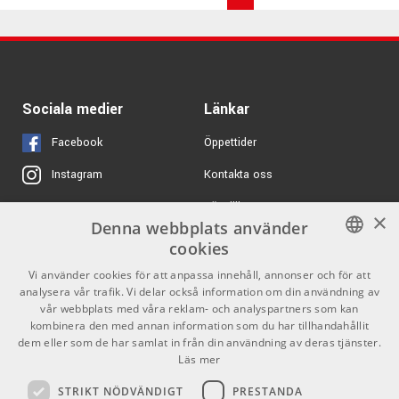
Sociala medier
Länkar
Facebook
Öppettider
Kontakta oss
Instagram
Köpvillkor
X
×
Denna webbplats använder
Butiken
Youtube
cookies
Varumärken
TikTok
SWEDISH
Vi använder cookies för att anpassa innehåll, annonser och för att
analysera vår trafik. Vi delar också information om din användning av
ENGLISH
GDPR & Cookies
vår webbplats med våra reklam- och analyspartners som kan
kombinera den med annan information som du har tillhandahållit
dem eller som de har samlat in från din användning av deras tjänster.
Partners
Kontakt
Läs mer
Info
STRIKT NÖDVÄNDIGT
PRESTANDA