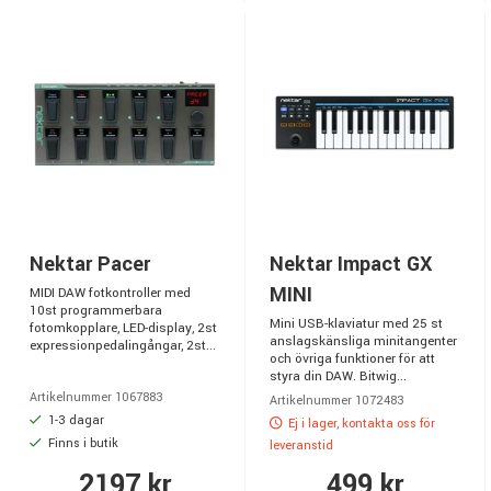
Nektar Pacer
Nektar Impact GX
MINI
MIDI DAW fotkontroller med
10st programmerbara
Mini USB-klaviatur med 25 st
fotomkopplare, LED-display, 2st
anslagskänsliga minitangenter
expressionpedalingångar, 2st...
och övriga funktioner för att
styra din DAW. Bitwig...
Artikelnummer 1067883
Artikelnummer 1072483
1-3 dagar
Ej i lager, kontakta oss för
Finns i butik
leveranstid
2197 kr
499 kr