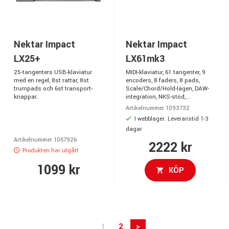
Nektar Impact
Nektar Impact
LX25+
LX61mk3
25-tangenters USB-klaviatur
MIDI-klaviatur, 61 tangenter, 9
med en regel, 8st rattar, 8st
encoders, 8 faders, 8 pads,
trumpads och 6st transport-
Scale/Chord/Hold-lägen, DAW-
knappar.
integration, NKS-stöd,...
Artikelnummer 1093732
I webblager. Leveranstid 1-3
dagar
Artikelnummer 1057926
2222 kr
Produkten har utgått
1099 kr
KÖP
1
2
>