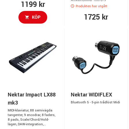
Artikelnummer 1067879
1199 kr
Produkten har utgått
1725 kr
KÖP
Nektar Impact LX88
Nektar WIDIFLEX
mk3
Bluetooth 5 - 5-pin trådlöst Midi
MIDI-klaviatur, 88 semivägda
tangenter, 9 encodrar, 8 faders,
8 pads, Scale/Chord/Hold-
lägen, DAW-integration,...