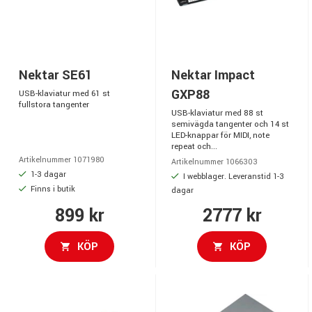
Nektar SE61
Nektar Impact
GXP88
USB-klaviatur med 61 st
fullstora tangenter
USB-klaviatur med 88 st
semivägda tangenter och 14 st
LED-knappar för MIDI, note
repeat och...
Artikelnummer 1071980
Artikelnummer 1066303
1-3 dagar
I webblager. Leveranstid 1-3
Finns i butik
dagar
899 kr
2777 kr
KÖP
KÖP