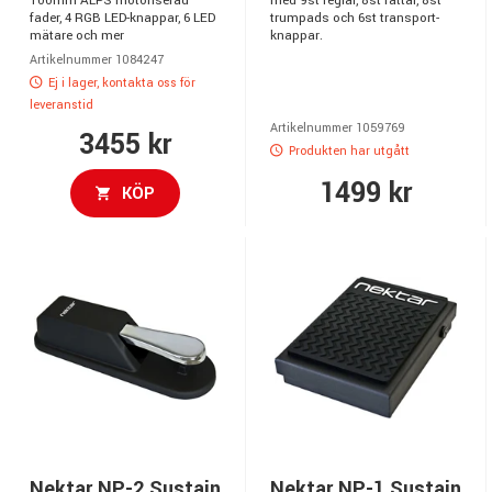
100mm ALPS motoriserad
med 9st reglar, 8st rattar, 8st
fader, 4 RGB LED-knappar, 6 LED
trumpads och 6st transport-
mätare och mer
knappar.
Artikelnummer 1084247
Ej i lager, kontakta oss för
leveranstid
Artikelnummer 1059769
3455 kr
Produkten har utgått
1499 kr
KÖP
Nektar NP-2 Sustain
Nektar NP-1 Sustain