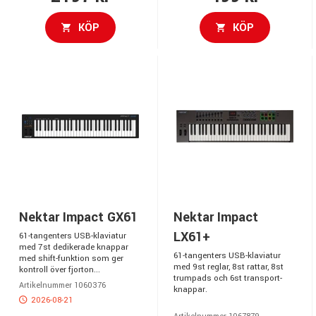
KÖP
KÖP
Nektar Impact GX61
Nektar Impact
LX61+
61-tangenters USB-klaviatur
med 7st dedikerade knappar
61-tangenters USB-klaviatur
med shift-funktion som ger
med 9st reglar, 8st rattar, 8st
kontroll över fjorton...
trumpads och 6st transport-
Artikelnummer 1060376
knappar.
2026-08-21