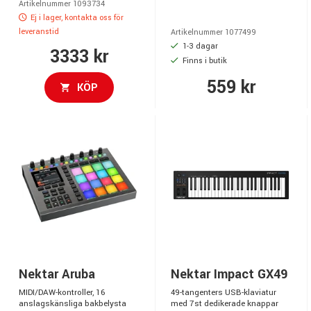
Artikelnummer 1093734
Ej i lager, kontakta oss för
leveranstid
Artikelnummer 1077499
1-3 dagar
3333 kr
Finns i butik
559 kr
KÖP
Nektar Aruba
Nektar Impact GX49
MIDI/DAW-kontroller, 16
49-tangenters USB-klaviatur
anslagskänsliga bakbelysta
med 7st dedikerade knappar