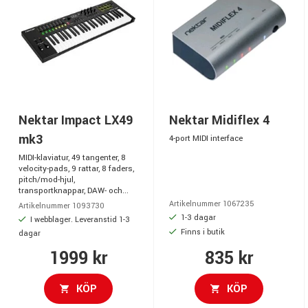
Nektar Impact LX49
Nektar Midiflex 4
mk3
4-port MIDI interface
MIDI-klaviatur, 49 tangenter, 8
velocity-pads, 9 rattar, 8 faders,
pitch/mod-hjul,
transportknappar, DAW- och...
Artikelnummer 1067235
Artikelnummer 1093730
1-3 dagar
I webblager. Leveranstid 1-3
Finns i butik
dagar
1999 kr
835 kr
KÖP
KÖP