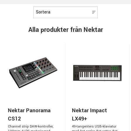
Alla produkter från Nektar
Nektar Panorama
Nektar Impact
CS12
LX49+
Channel strip DAW-kontroller,
49-tangenters USB-klaviatur