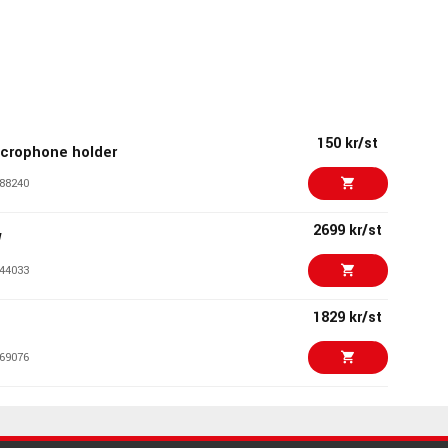
150 kr/st
icrophone holder
88240
2699 kr/st
W
44033
1829 kr/st
69076
649 kr/st
32015