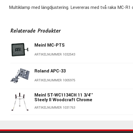
Multiklamp med längdjustering. Levereras med två raka MC-R1 
Relaterade Produkter
Meinl MC-PTS
ARTIKELNUMMER 1032543
Roland APC-33
ARTIKELNUMMER 1005975
Meinl ST-WC1134CH 11 3/4''
Steely II Woodcraft Chrome
ARTIKELNUMMER 1031763
Meinl ST-MCC1212BK 12 1/2''
Steely II Marathon Black