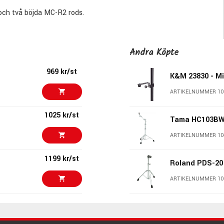
och två böjda MC-R2 rods.
Andra Köpte
969 kr/st
K&M 23830 - M
ARTIKELNUMMER 10
1025 kr/st
Tama HC103B
ARTIKELNUMMER 10
1199 kr/st
Roland PDS-20
ARTIKELNUMMER 10
1295 kr/st
Tama MC69
ARTIKELNUMMER 10