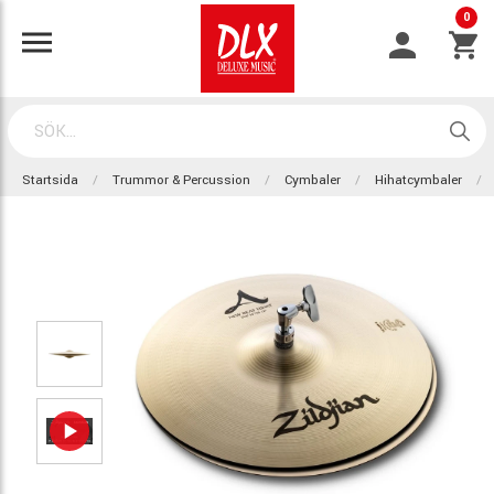
0
Startsida
Trummor & Percussion
Cymbaler
Hihatcymbaler