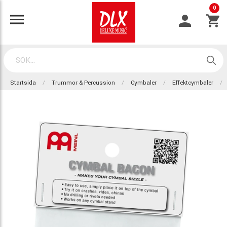
0
Startsida
Trummor & Percussion
Cymbaler
Effektcymbaler