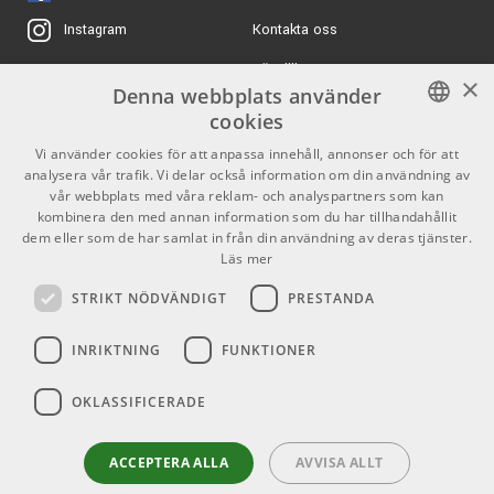
ARTIKELNUMMER 1081913
Kontakta oss
Instagram
3790 kr/st
Köpvillkor
X
Zildjian 16" K Sweet
×
Crash
Denna webbplats använder
Butiken
Youtube
cookies
ARTIKELNUMMER 1055627
Varumärken
TikTok
SWEDISH
Vi använder cookies för att anpassa innehåll, annonser och för att
5994 kr/st
Zildjian 14" K Sweet
analysera vår trafik. Vi delar också information om din användning av
Hi-hat
ENGLISH
GDPR & Cookies
vår webbplats med våra reklam- och analyspartners som kan
kombinera den med annan information som du har tillhandahållit
ARTIKELNUMMER 1058389
dem eller som de har samlat in från din användning av deras tjänster.
Partners
Kontakt
Läs mer
5100 kr/st
Paiste 19" Formula 602
4195 kr/st
Modern Essentials
Info
STRIKT NÖDVÄNDIGT
PRESTANDA
Crash
Öppettider:
ARTIKELNUMMER 1079527
INRIKTNING
FUNKTIONER
Mån-Fre: 10.00-18.00
Lördag: 11.00-16.00
OKLASSIFICERADE
Söndag: Stängt
Helgdagar
ACCEPTERA ALLA
AVVISA ALLT