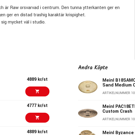
och är Raw orsvarvad i centrum. Den tunna ytterkanten ger en
 ger en distad trashig karaktär krispighet.
sig mycket väl i studio.
fterbehandlade i Meinls tyskland.
nabb attack, kort sustain och relativt låg volym.
dio, Electro.
Andra Köpte
4889 kr/st
Meinl B18SAMC
Sand Medium 
 hantverksmetoder som är präglade av stort kunnande och
ARTIKELNUMMER 10
% koppar och 20% tenn.
övat schema till rätt tjocklek uppnåtts. Därefter formas
4777 kr/st
Meinl PAC18ETH
mbalens form. De serier som har svarvad yta handsvarvas
Custom Crash
cess har avgörande betydelse för cymbalens ljudkaraktär och
ARTIKELNUMMER 10
nat mönster än dito Heavy crash.
ntroll, sortering och olika efterbehandlingar som ex. lazer logo,
4889 kr/st
Meinl Byzance B