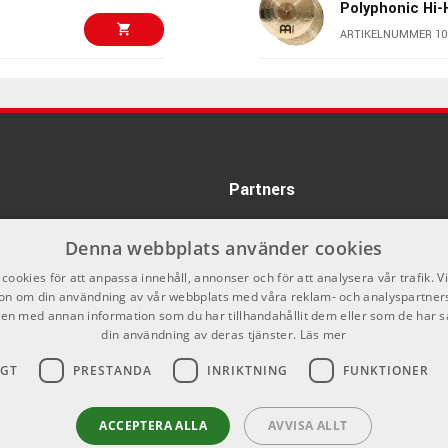
Polyphonic Hi-
 kvalitetskontroll samt efterbehandling är nyckeln till
ARTIKELNUMMER 10
rd.
4777 kr/st
Sabian 19 HHX 
 Traditional, Vintage, Jazz, Extra Dry, Dark och Brilliant alla med
Brilliant Finish
ARTIKELNUMMER 10
4238 kr/st
Zildjian A Cus
Crash 16"
Partners
ARTIKELNUMMER 10
Denna webbplats använder cookies
5095 kr/st
Zildjian 18" K
cookies för att anpassa innehåll, annonser och för att analysera vår trafik. V
ARTIKELNUMMER 10
on om din användning av vår webbplats med våra reklam- och analyspartner
n med annan information som du har tillhandahållit dem eller som de har s
din användning av deras tjänster.
Läs mer
4975 kr
Zildjian 20" 40
Vault Ride
IGT
PRESTANDA
INRIKTNING
FUNKTIONER
ARTIKELNUMMER 10
5215 kr/st
ACCEPTERA ALLA
AVVISA ALLT