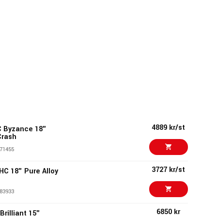
4889 kr/st
 Byzance 18"
Crash
71455
3727 kr/st
C 18" Pure Alloy
83933
6850 kr
rilliant 15"