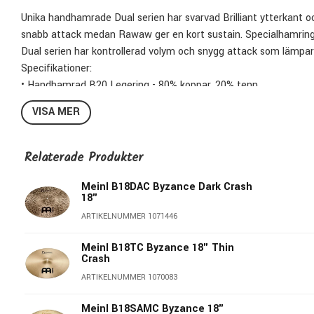
Unika handhamrade Dual serien har svarvad Brilliant ytterkant 
snabb attack medan Rawaw ger en kort sustain. Specialhamringen
Dual serien har kontrollerad volym och snygg attack som lämpar 
Specifikationer:
• Handhamrad B20 Legering - 80% koppar, 20% tenn.
• Raw finish med handsvarvad ytterkant i Brilliant finish.
VISA MER
• Tillverkade i Meinls turkiska fabrik, kvalitetskontrolleras och e
• Något trashig karaktär med varmt underliggande lågt register, s
• Brett ljudspektra passar flera genrer som Jazz, Funk, RNB, Stu
Relaterade Produkter
Byzance:
Meinl B18DAC Byzance Dark Crash
18"
Byzance tillverkas i Meinls turkiska fabrik enligt traditionella
ARTIKELNUMMER 1071446
yrkesstolthet. Varje cymbal gjuts av B20 legering som är av 80
Det gjutna ämnet upphettas, valsas och nedkyls efter noga bepr
Meinl B18TC Byzance 18" Thin
cymbalens klocka innan handhamringen tar vid för att skapa cy
Crash
därefter innan de skickas till Tyskland. Varje steg i nämda pro
ARTIKELNUMMER 1070083
egenskaper vilket gör att ex. 16" Thin crash tillverkas efter an
De råa cymbalerna skickas till Meinls tyska fabrik för kvalitetsko
Meinl B18SAMC Byzance 18"