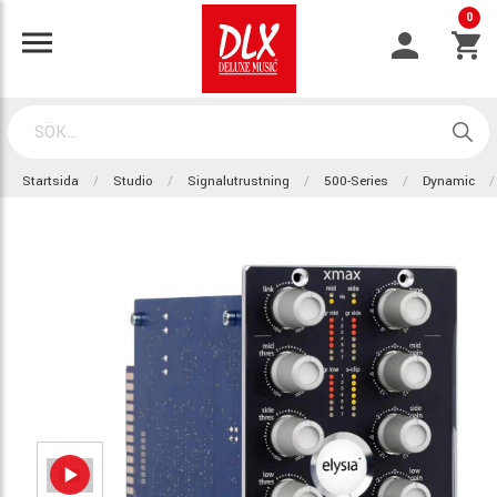
0
Startsida
Studio
Signalutrustning
500-Series
Dynamic