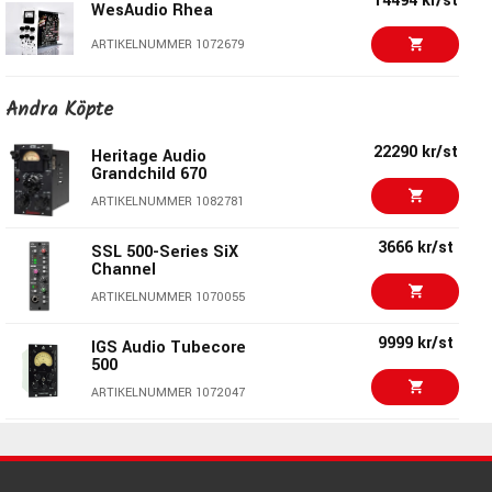
14494 kr/st
WesAudio Rhea
Dynamic range, 20 Hz – 22 kHz:
ARTIKELNUMMER 1072679
112 dB
9999 kr/st
IGS Audio Tubecore
Andra Köpte
500
Maximum input level:
ARTIKELNUMMER 1072047
22290 kr/st
Heritage Audio
+21 dBu
Grandchild 670
7786 kr/st
IGS Audio S-Type 500
ARTIKELNUMMER 1082781
VU
Maximum output level:
ARTIKELNUMMER 1072034
3666 kr/st
SSL 500-Series SiX
+22 dBu
Channel
14990 kr/st
API 550B
ARTIKELNUMMER 1070055
Impedance:
ARTIKELNUMMER 1017778
9999 kr/st
IGS Audio Tubecore
Input: 20 kOhm
500
12290 kr/st
Drawmer 1976
ARTIKELNUMMER 1072047
Output: 68 Ohm
ARTIKELNUMMER 1060883
16392 kr/st
Sherman Filterbank 2
Dual Rack
10390 kr/st
Avantone CLA-200
ARTIKELNUMMER 1097692