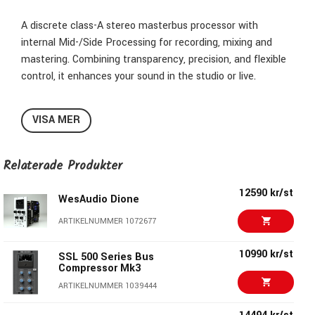
A discrete class-A stereo masterbus processor with
internal Mid-/Side Processing for recording, mixing and
mastering. Combining transparency, precision, and flexible
control, it enhances your sound in the studio or live.
Tech Specs
VISA MER
Frequency response:
Relaterade Produkter
< 10Hz – 180kHz (-3dB)
12590 kr/st
WesAudio Dione
THD+N @ 0 dBu, 20 Hz – 22 kHz:
ARTIKELNUMMER 1072677
0,01%
10990 kr/st
SSL 500 Series Bus
Noise floor, 20 Hz – 20 kHz (A-wei
ghted):
Compressor Mk3
ARTIKELNUMMER 1039444
-91,3dBu