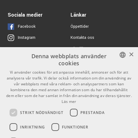
ARTIKELNUMMER 1059315
7799 kr/st
Sociala medier
Elysia skulpter 500
Länkar
ARTIKELNUMMER 1084375
Facebook
Öppettider
Kontakta oss
Instagram
407 kr/st
Meinl KA9M
Köpvillkor
X
ARTIKELNUMMER 1028683
×
Denna webbplats använder
Butiken
Youtube
cookies
1899 kr/st
ARTURIA KeyStep 37-
Varumärken
TikTok
mk2 USB Controller
SWEDISH
Vi använder cookies för att anpassa innehåll, annonser och för att
analysera vår trafik. Vi delar också information om din användning av
ARTIKELNUMMER 1096675
ENGLISH
GDPR & Cookies
vår webbplats med våra reklam- och analyspartners som kan
kombinera den med annan information som du har tillhandahållit
4099 kr/st
Heritage Audio OST4
dem eller som de har samlat in från din användning av deras tjänster.
v2.0
Partners
Kontakt
Läs mer
ARTIKELNUMMER 1064776
Info
STRIKT NÖDVÄNDIGT
PRESTANDA
Öppettider:
INRIKTNING
FUNKTIONER
Mån-Fre: 10.00-18.00
Lördag: 11.00-16.00