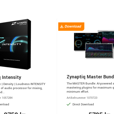
Zynaptiq Master Bund
 Intensity
The MASTER Bundle: AI-powered 
ity | Density | Loudness INTENSITY
mastering plugins for maximum qu
 of audio processor for mixing,
minimum effort.
d...
r 1057284
Artikelnummer 1070723
ownload
Direct Download