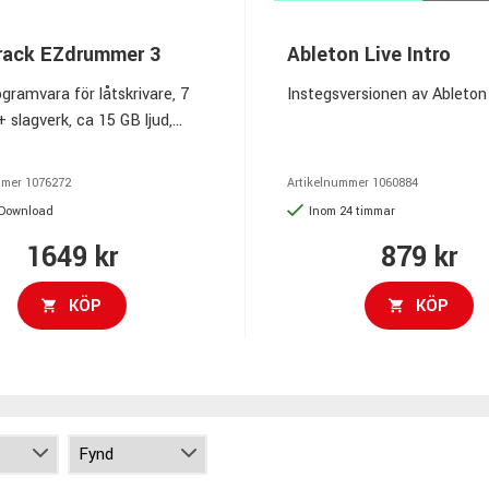
rack EZdrummer 3
Ableton Live Intro
ramvara för låtskrivare, 7
Instegsversionen av Ableton
+ slagverk, ca 15 GB ljud,
a presets, över 2500 grooves
, MIDI-bibliotek, Song
mmer
1076272
Artikelnummer
1060884
 grid editor, step sequencer,
 Download
Inom 24 timmar
e och Tap2Find
1649 kr
879 kr
KÖP
KÖP