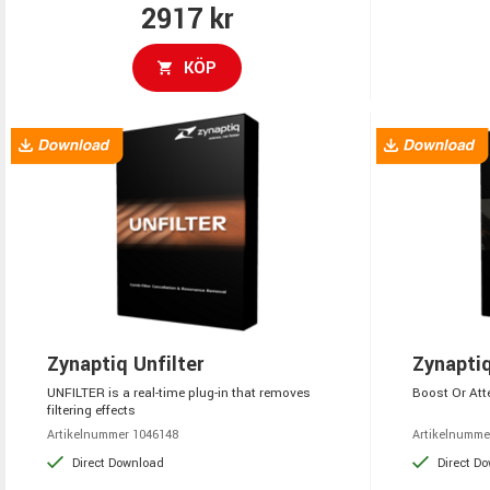
2917 kr
KÖP
Zynaptiq Unfilter
Zynapti
UNFILTER is a real-time plug-in that removes
Boost Or Att
filtering effects
Artikelnummer 1046148
Artikelnumme
Direct Download
Direct D