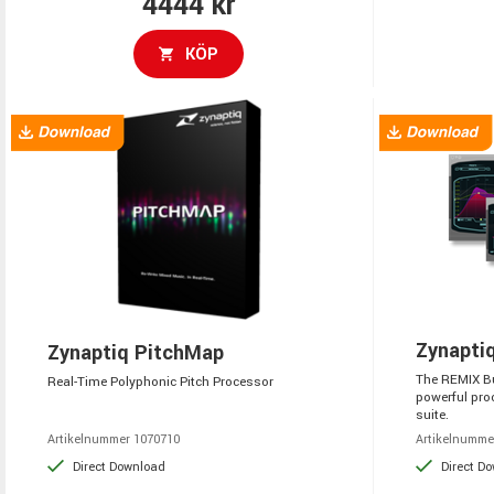
4444 kr
KÖP
Zynapti
Zynaptiq PitchMap
The REMIX Bu
Real-Time Polyphonic Pitch Processor
powerful pro
suite.
Artikelnummer 1070710
Artikelnumme
Direct Download
Direct D