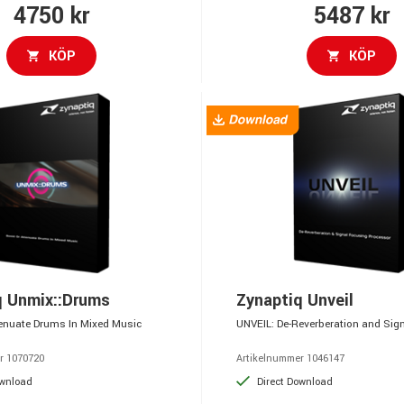
4750 kr
5487 kr
KÖP
KÖP
q Unmix::Drums
Zynaptiq Unveil
enuate Drums In Mixed Music
UNVEIL: De-Reverberation and Sig
r 1070720
Artikelnummer 1046147
ownload
Direct Download