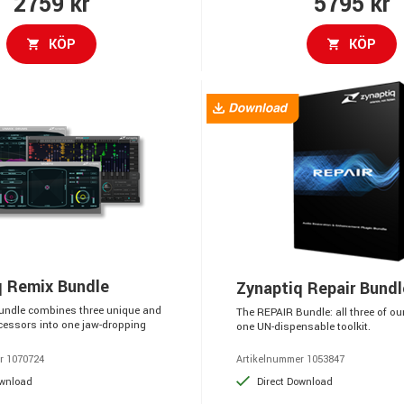
2759 kr
5795 kr
KÖP
KÖP
q Remix Bundle
Zynaptiq Repair Bundl
ndle combines three unique and
The REPAIR Bundle: all three of ou
cessors into one jaw-dropping
one UN-dispensable toolkit.
r 1070724
Artikelnummer 1053847
ownload
Direct Download