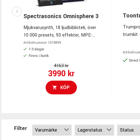
Toont
Spectrasonics Omnisphere 3
Trumprog
Mjukvarusynth, 18 ljudbibliotek, över
trumkit 
10 000 presets, 93 effekter, MPE-
mix-klar
stöd, Quadzone-modulation. Alltid
Artikelnummer
1018899
och fills
senaste Versionen!!!
1-3 dagar
Artikelnu
Finns i butik
Creator,
Direct
Bandmat
4163 kr
3990 kr
KÖP
Filter