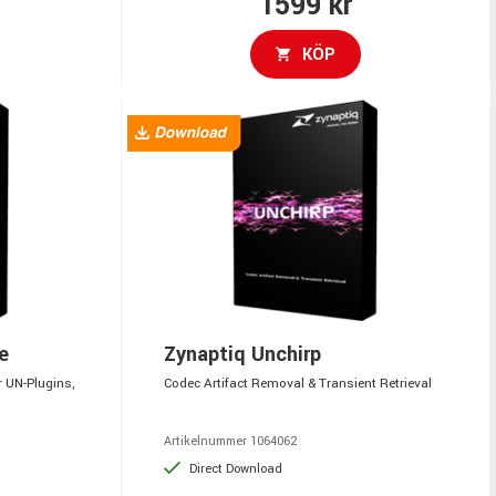
1599 kr
KÖP
e
Zynaptiq Unchirp
r UN-Plugins,
Codec Artifact Removal & Transient Retrieval
Artikelnummer 1064062
Direct Download