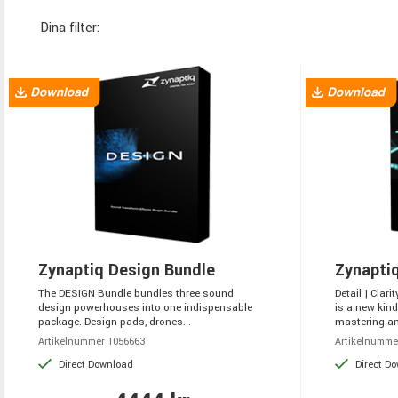
Dina filter:
Zynaptiq Design Bundle
Zynaptiq
The DESIGN Bundle bundles three sound
Detail | Clar
design powerhouses into one indispensable
is a new kind
package. Design pads, drones...
mastering an
Artikelnummer 1056663
Artikelnumme
Direct Download
Direct D