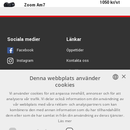
Bundle
1050 kr/st
Zoom Am7
ARTIKELNUMMER 1057281
ARTIKELNUMMER 1068468
1482 kr/st
GRM Tools Classic 3
Ernie Ball 2010
160 kr/set
Earthwood 80/20 12-
ARTIKELNUMMER 1053635
stringed Light - Till 12-
Sociala medier
Länkar
strängad akustisk
gitarr
Facebook
Öppettider
ARTIKELNUMMER 1000192
Kontakta oss
Instagram
100 kr/st
K&M 22260 - Svanhals
150mm Svart
Köpvillkor
X
×
Denna webbplats använder
ARTIKELNUMMER 1096345
Butiken
Youtube
cookies
2743 kr/st
Yamaha EZ-310
Varumärken
TikTok
SWEDISH
Vi använder cookies för att anpassa innehåll, annonser och för att
analysera vår trafik. Vi delar också information om din användning av
ARTIKELNUMMER 1085166
ENGLISH
GDPR & Cookies
vår webbplats med våra reklam- och analyspartners som kan
kombinera den med annan information som du har tillhandahållit
2133 kr/st
Teenage Engineering
dem eller som de har samlat in från din användning av deras tjänster.
Partners
Kontakt
EP-136 K.O. sidekick
Läs mer
ARTIKELNUMMER 1096380
Info