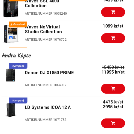
1439 kr/st
Waves SSL 4000
Collection
ARTIKELNUMMER 1008240
1099 kr/st
Waves Nx Virtual
Studio Collection
ARTIKELNUMMER 1076702
879 kr/st
Waves Greg Wells
Andra Köpte
Signature
ARTIKELNUMMER 1056144
15450 kr/st
11995 kr/st
Denon DJ X1850 PRIME
984 kr/st
GRM Tools Creative
Bundle
ARTIKELNUMMER 1064017
ARTIKELNUMMER 1077566
4475 kr/st
990 kr/st
3995 kr/st
Waves JJP Signature
LD Systems ICOA 12 A
ARTIKELNUMMER 1028653
ARTIKELNUMMER 1071752
879 kr/st
Waves H-Series