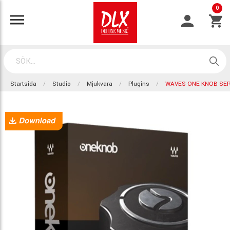
0
Startsida
Studio
Mjukvara
Plugins
WAVES ONE KNOB SER