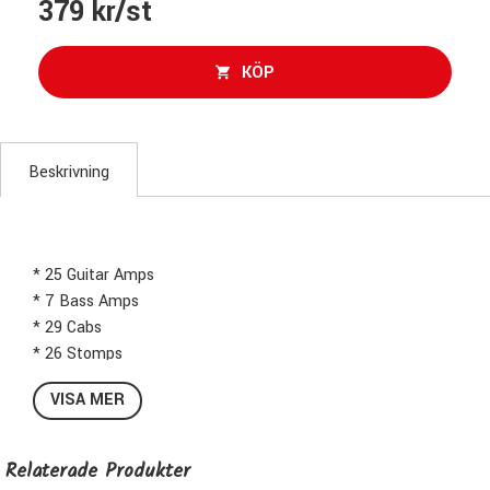
379 kr/st
KÖP
Beskrivning
* 25 Guitar Amps
* 7 Bass Amps
* 29 Cabs
* 26 Stomps
* Multiple Mics and Mic Settings
VISA MER
* Custom Hardware Interface
* Realistic Dynamic Response
* Expert Presets and FX Chains
Relaterade Produkter
* Sync-to-Host BPM Effects