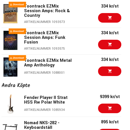
* Drag-and-Drop Simplicity
Toontrack EZMix
334 kr/st
Session Amps: Rock &
* Real-Time MIDI Control
Country
* Standalone or DAW Ready
ARTIKELNUMMER 1093573
Toontrack EZMix
334 kr/st
Session Amps: Funk
Fusion
ARTIKELNUMMER 1093575
334 kr/st
Toontrack EZMix Metal
Amp Anthology
ARTIKELNUMMER 1088001
Andra Köpte
1059 kr/st
Universal Audio UAD
Guitar Amp Bundle
9399 kr/st
Fender Player II Strat
ARTIKELNUMMER 1088058
HSS Rw Polar White
379 kr/st
ARTIKELNUMMER 1085934
Waves CLA MixHub
895 kr/st
ARTIKELNUMMER 1059403
Nomad NKS-282 -
Keyboardställ