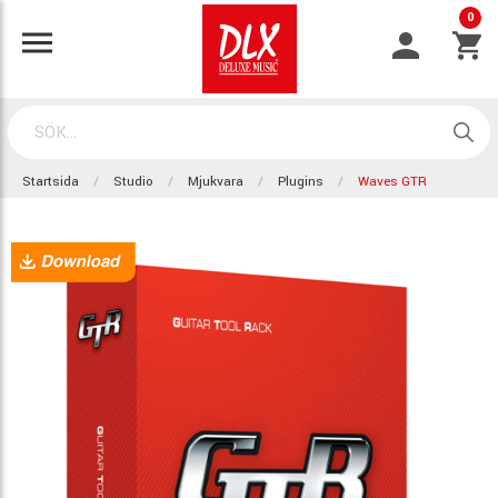
0
Startsida
Studio
Mjukvara
Plugins
Waves GTR