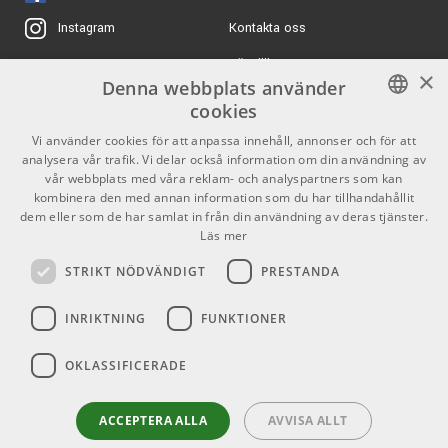
Kontakta oss
Instagram
423 kr/st
Bogren Digital
AmpKnob BDM '75
Köpvillkor
X
×
ARTIKELNUMMER 1091211
Denna webbplats använder
Butiken
Youtube
cookies
Marshall YJM100 –
34500 kr/st
Varumärken
TikTok
SWEDISH
Yngwie Malmsteen
Vi använder cookies för att anpassa innehåll, annonser och för att
Signature 100 W
analysera vår trafik. Vi delar också information om din användning av
ENGLISH
GDPR & Cookies
ARTIKELNUMMER 1044507
vår webbplats med våra reklam- och analyspartners som kan
kombinera den med annan information som du har tillhandahållit
4163 kr/st
dem eller som de har samlat in från din användning av deras tjänster.
Partners
Kontakt
Spectrasonics
3990 kr/st
Läs mer
Omnisphere 3
Info
STRIKT NÖDVÄNDIGT
PRESTANDA
ARTIKELNUMMER 1018899
Öppettider:
INRIKTNING
FUNKTIONER
Mån-Fre: 10.00-18.00
Lördag: 11.00-16.00
OKLASSIFICERADE
Söndag: Stängt
Helgdagar
ACCEPTERA ALLA
AVVISA ALLT