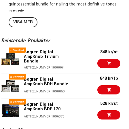
quintessential bundle for nailing the most definitive tones
in music.
VISA MER
In the BDM Bundle, you will find three distinct plugins,
inspired by three legendary amplifiers. Each plugin offers a
slice of history, channeling iconic tones from the 1970s to
Relaterade Produkter
the present day.
Bogren Digital
848 kr/st
AmpKnob Trivium
Bundle
ARTIKELNUMMER 1090064
848 kr/fp
Bogren Digital
AmpKnob BDH Bundle
ARTIKELNUMMER 1090050
528 kr/st
Bogren Digital
AmpKnob BDE 120
ARTIKELNUMMER 1096376
528 kr/st