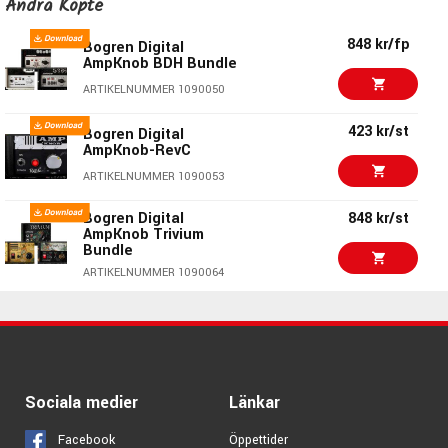
Bogren Digital
Andra Köpte
AmpKnob BH4
848 kr/fp
ARTIKELNUMMER 1096378
Bogren Digital
AmpKnob BDH Bundle
423 kr/st
Bogren Digital
ARTIKELNUMMER 1090050
AmpKnob BDM '75
423 kr/st
ARTIKELNUMMER 1091211
Bogren Digital
AmpKnob-RevC
423 kr/st
Bogren Digital
ARTIKELNUMMER 1090053
AmpKnob BDM 410 JVH
Bogren Digital
848 kr/st
ARTIKELNUMMER 1091213
AmpKnob Trivium
Bundle
423 kr/st
Bogren Digital
ARTIKELNUMMER 1090064
AmpKnob-RevC
ARTIKELNUMMER 1090053
528 kr/st
Bogren Digital
AmpKnob BH4
423 kr/st
Bogren Digital
ARTIKELNUMMER 1096378
BassKnob-STD
ARTIKELNUMMER 1090067
423 kr/st
Bogren Digital
Sociala medier
Länkar
AmpKnob BDH 5169
Facebook
Öppettider
ARTIKELNUMMER 1090046