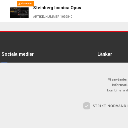
Steinberg Iconica Opus
ARTIKELNUMMER 1092840
Sonnox Essential Native
ARTIKELNUMMER 1029860
Sociala medier
Länkar
ARTURIA V Collection 11 PRO -
Download License
Facebook
Öppettider
ARTIKELNUMMER 1090991
Kontakta oss
Instagram
Vi använder 
Sibelius PhotoScore, NotateMe &
informati
AudioScore Ultimate
Köpvillkor
X
kombinera de
ARTIKELNUMMER 1079077
Butiken
Youtube
STRIKT NÖDVÄND
Varumärken
TikTok
Ableton Live Suite
GDPR & Cookies
ARTIKELNUMMER 1060886