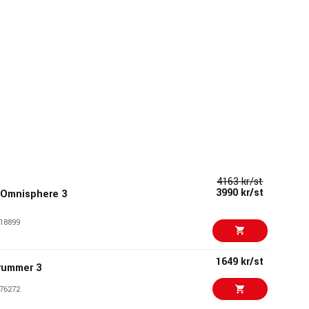
4163 kr/st
3990 kr/st
 Omnisphere 3
18899
1649 kr/st
rummer 3
76272