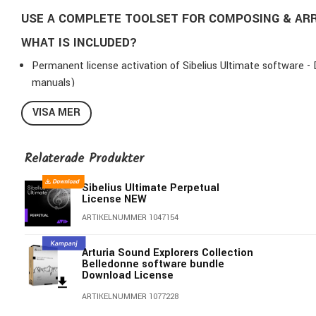
USE A COMPLETE TOOLSET FOR COMPOSING & ARR
WHAT IS INCLUDED?
Permanent license activation of Sibelius Ultimate software - 
manuals)
VISA MER
Includes 1-year software updates + support plan (access to 
Sound Library - 36 GB of professional quality samples
Additional software - AudioScore Ultimate (software for tra
Relaterade Produkter
music scanning and character recognition)
ReWire - audio/data transfer software
Sibelius Ultimate Perpetual
License NEW
ARTIKELNUMMER 1047154
Arturia Sound Explorers Collection
Belledonne software bundle
Download License
ARTIKELNUMMER 1077228