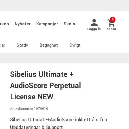
0
rken
Nyheter
Kampanjer
Skola
Logga in
Kassa
lar
Stativ
Begagnat
Övrigt
Sibelius Ultimate +
AudioScore Perpetual
License NEW
Artikelnummer 1079016
Sibelius Ultimate+AudioScore inkl ett års fria
Uppdateringar & Support.