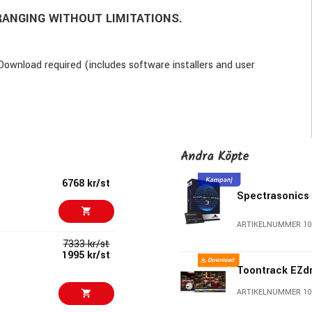
ANGING WITHOUT LIMITATIONS.
Download required (includes software installers and user
all new updates and standard support, can be renewed annually)
nscribing audio data), PhotoScore & NotateMe Lite (software for
Andra Köpte
6768 kr/st
Spectrasonics
ARTIKELNUMMER 10
7333 kr/st
1995 kr/st
Toontrack EZd
ARTIKELNUMMER 10