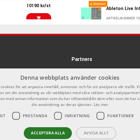
10190 kr/st
Ableton Live In
ARTIKELNUMMER 10
7981 kr/st
Klevgrand Pad
ARTIKELNUMMER 10
Partners
6666 kr
Toontrack Supe
ARTIKELNUMMER 10
Denna webbplats använder cookies
4624 kr/st
cookies för att anpassa innehåll, annonser och för att analysera vår trafik. V
FL Studio Prod
on om din användning av vår webbplats med våra reklam- och analyspartner
Download
n med annan information som du har tillhandahållit dem eller som de har s
ARTIKELNUMMER 10
din användning av deras tjänster.
Läs mer
6690 kr/st
IGT
PRESTANDA
INRIKTNING
FUNKTIONER
Spectrasonics
ACCEPTERA ALLA
AVVISA ALLT
ARTIKELNUMMER 10