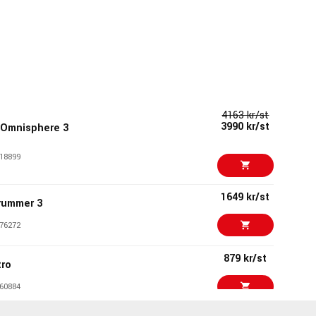
4163 kr/st
3990 kr/st
 Omnisphere 3
18899
1649 kr/st
rummer 3
76272
879 kr/st
tro
60884