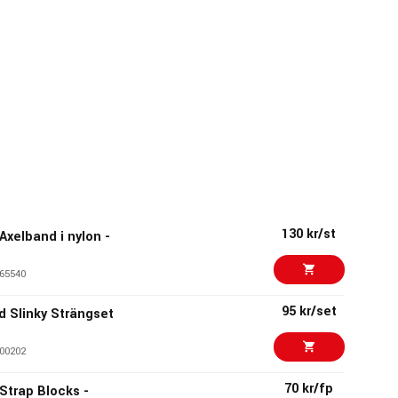
130 kr/st
 Axelband i nylon -
65540
95 kr/set
id Slinky Strängset
00202
70 kr/fp
 Strap Blocks -