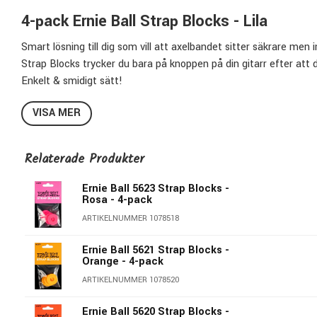
4-pack Ernie Ball Strap Blocks - Lila
Smart lösning till dig som vill att axelbandet sitter säkrare men 
Strap Blocks trycker du bara på knoppen på din gitarr efter att d
Enkelt & smidigt sätt!
Strapblocks 5618 Lila:
VISA MER
Enkla att använda
Håller axelbandet på plats
Relaterade Produkter
Pris för 4st
Ernie Ball 5623 Strap Blocks -
Rosa - 4-pack
ARTIKELNUMMER 1078518
Ernie Ball 5621 Strap Blocks -
Orange - 4-pack
ARTIKELNUMMER 1078520
Ernie Ball 5620 Strap Blocks -