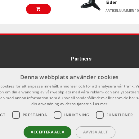
läder
ARTIKELNUMMER 10
695 kr/st
Gibson The Spl
ARTIKELNUMMER 10
395 kr
Ernie Ball 410
Axelband i tyg
Partners
ARTIKELNUMMER 10
Denna webbplats använder cookies
760 kr/st
Profile FPB05 
Mörkbrunt läde
cookies för att anpassa innehåll, annonser och för att analysera vår trafik. V
on om din användning av vår webbplats med våra reklam- och analyspartner
ARTIKELNUMMER 10
n med annan information som du har tillhandahållit dem eller som de har s
din användning av deras tjänster.
Läs mer
760 kr/st
Ernie Ball 537
Strap Wide
IGT
PRESTANDA
INRIKTNING
FUNKTIONER
ARTIKELNUMMER 10
1024 kr/st
ACCEPTERA ALLA
AVVISA ALLT
Taylor GS Mini 
2" Chocolate 