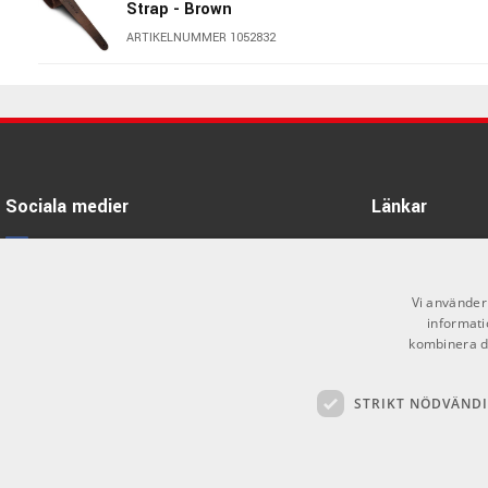
Strap - Brown
ARTIKELNUMMER 1052832
Martin Guitar Vintage Leather
Strap - Black
ARTIKELNUMMER 1052833
DiMarzio 2'' Guitar Strap Steve
Vai UtoPia Black/Gold
Sociala medier
Länkar
ARTIKELNUMMER 1088927
Facebook
Öppettider
Martin Guitar Ball Glove Leather
Kontakta oss
Instagram
Strap - Black
Vi använder 
informati
ARTIKELNUMMER 1076936
Köpvillkor
X
kombinera de
Butiken
Youtube
Martin Guitar Ball Glove Leather
Strap - Brown
STRIKT NÖDVÄND
Varumärken
TikTok
ARTIKELNUMMER 1076935
GDPR & Cookies
Taylor 2" Vegan Leather Guitar
Strap Medium Brown