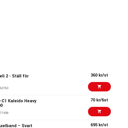
360 kr/st
i 2 - Ställ för
62760
70 kr/6st
-C1 Kaleido Heavy
00
71998
695 kr/st
Axelband – Svart