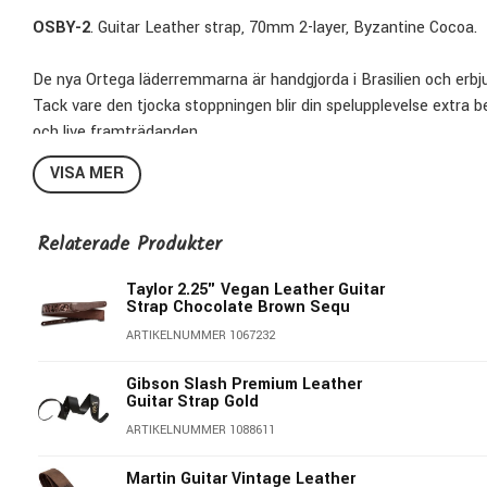
OSBY-2
. Guitar Leather strap, 70mm 2-layer, Byzantine Cocoa.
De nya Ortega läderremmarna är handgjorda i Brasilien och erbju
Tack vare den tjocka stoppningen blir din spelupplevelse extra 
och live framträdanden.
VISA MER
• 2-lagers.
• Bredd: 70 mm.
• Max längd: 145 cm.
Relaterade Produkter
• Min. längd: 92 cm.
• Finish: Byzantine Cocoa.
Taylor 2.25" Vegan Leather Guitar
Strap Chocolate Brown Sequ
ARTIKELNUMMER 1067232
Gibson Slash Premium Leather
Guitar Strap Gold
ARTIKELNUMMER 1088611
Martin Guitar Vintage Leather