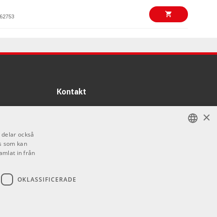
62753
499 kr/st
it-Diamond Black
88616
180 kr/st
0 Vintage Tweed -
Kontakt
51880
Info
×
695 kr/st
Axelband –
Öppettider:
r
i delar också
Mån-Fre: 10.00-18.00
s som kan
SWEDISH
62756
Lördag: 11.00-16.00
amlat in från
Söndag: Stängt
ENGLISH
640 kr/st
4 Cloud Comfort
Helgdagar
OKLASSIFICERADE
84792
272 kr/st
Guitar Strap Cotton
Brown