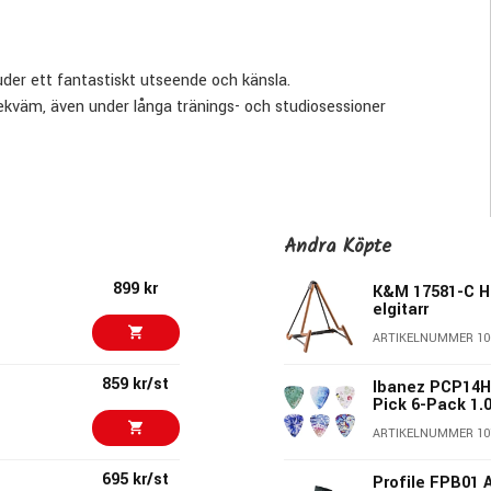
der ett fantastiskt utseende och känsla.
bekväm, även under långa tränings- och studiosessioner
Andra Köpte
899 kr
K&M 17581-C Hel
elgitarr
ARTIKELNUMMER 10
859 kr/st
Ibanez PCP14H
Pick 6-Pack 1.
ARTIKELNUMMER 10
695 kr/st
Profile FPB01 