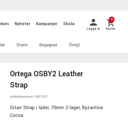
0
rken
Nyheter
Kampanjer
Skola
Logga in
Kassa
lar
Stativ
Begagnat
Övrigt
Ortega OSBY2 Leather
Strap
Artikelnummer 1081237
Gitarr Strap i läder, 70mm 2-lager, Byzantine
Cocoa