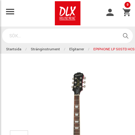
0
Startsida
Stränginstrument
Elgitarrer
EPIPHONE LP 50STD HCS