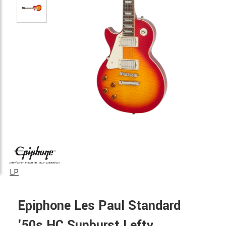
LP
Epiphone Les Paul Standard
'50s HC Sunburst Lefty