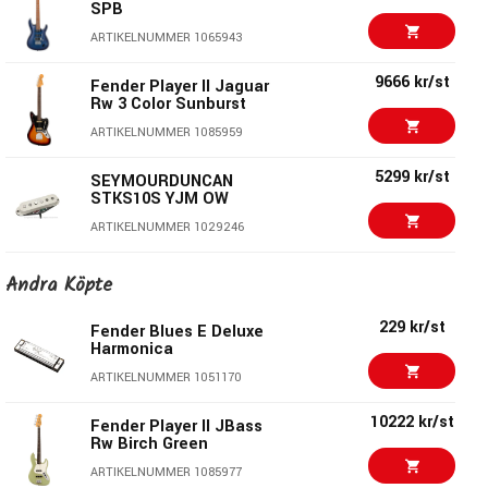
SPB
ARTIKELNUMMER 1065943
9666 kr/st
Fender Player II Jaguar
Rw 3 Color Sunburst
ARTIKELNUMMER 1085959
5299 kr/st
SEYMOURDUNCAN
STKS10S YJM OW
ARTIKELNUMMER 1029246
10222 kr/st
Fender Player II JBass
Andra Köpte
Rw Birch Green
ARTIKELNUMMER 1085977
229 kr/st
Fender Blues E Deluxe
Harmonica
4399 kr/st
Fender Reclecting
ARTIKELNUMMER 1051170
Pool Delay / Reverb
ARTIKELNUMMER 1062539
10222 kr/st
Fender Player II JBass
Rw Birch Green
D'Addario Fretted EJ51
349 kr/st
ARTIKELNUMMER 1085977
Hard Semi-Polished