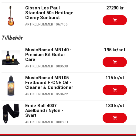
Nylon
Gibson Les Paul
27290 kr
ARTIKELNUMMER 1094097
Standard 50s Heritage
Cherry Sunburst
295 kr/set
Daddario J810 1/2M
ARTIKELNUMMER 1067436
VIOLIN
ARTIKELNUMMER 1061942
Gibson 1960 Les Paul
73719 kr
Tillbehör
Standard Reissue VOS
Washed Cherry
625 kr/st
Daddario ECB81M
MusicNomad MN140 -
195 kr/set
Sunburst
Premium Kit Guitar
ARTIKELNUMMER 1090956
Care
ARTIKELNUMMER 1027434
ARTIKELNUMMER 1080538
Gibson Les Paul
21950 kr
Standard 60s Faded
MusicNomad MN105
115 kr/st
Vintage Cherry
Fretboard F-ONE Oil -
Sunburst
Cleaner & Conditioner
ARTIKELNUMMER 1094112
ARTIKELNUMMER 1059622
Gibson 1959 Les Paul
83500 kr
Ernie Ball 4037
130 kr/st
Standard Reissue
Axelband i Nylon -
Light Aged Royal
Svart
Teaburst
ARTIKELNUMMER 1000231
ARTIKELNUMMER 1090945
295 kr/st
Gibson 1959 Les Paul
87400 kr
Kyser KGEBA Electric