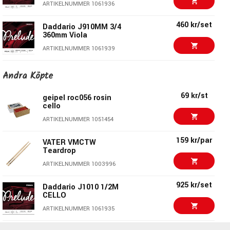
ARTIKELNUMMER 1061936
460 kr/set
Daddario J910MM 3/4
360mm Viola
ARTIKELNUMMER 1061939
295 kr/set
Daddario J810 1/2M
Andra Köpte
VIOLIN
ARTIKELNUMMER 1061942
69 kr/st
geipel roc056 rosin
cello
295 kr
Daddario J810 1/4M
ARTIKELNUMMER 1051454
VIOLIN
ARTIKELNUMMER 1061943
159 kr/par
VATER VMCTW
Teardrop
295 kr
Daddario J810 3/4M
ARTIKELNUMMER 1003996
VIOLIN
ARTIKELNUMMER 1061945
925 kr/set
Daddario J1010 1/2M
CELLO
625 kr/st
Daddario ECB81M
ARTIKELNUMMER 1061935
ARTIKELNUMMER 1027434
925 kr/set