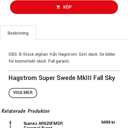
KÖP
Beskrivning
OBS: B-Stock elgitarr från Hagstrom. Gott skick. Se bilder
för kosmetiskt skick. Full garanti.
Hagstrom Super Swede MkIII Fall Sky
Gloss – klassisk single cut med
VISA MER
modern precision
Hagstrom Super Swede MkIII är en vidareutveckling av en
Relaterade Produkter
av märkets mest ikoniska modeller. Ursprungligen känd som
Swede Deluxe, fick modellen sitt nuvarande namn efter att
9499 kr
Ibanez AR625FMSP,
ha beskrivits som en “Super Swede” i brittisk musiktidning.