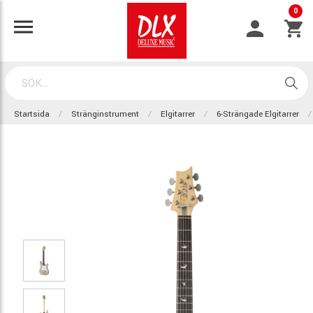
0
Startsida
Stränginstrument
Elgitarrer
6-Strängade Elgitarrer