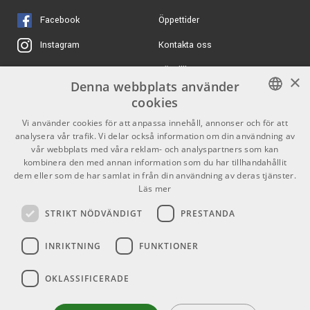
PLUS - Golvstativ för
ARTIKELNUMMER 1051220
gitarr
Facebook
Öppettider
ARTIKELNUMMER 1060189
3199 kr/st
Ibanez AZES31-VM AZ
Kontakta oss
Instagram
Essential Vermilon Red
620 kr/st
Ernie Ball 4114 -
Köpvillkor
X
ARTIKELNUMMER 1073281
Musician's Tool Kit
×
Denna webbplats använder
ARTIKELNUMMER 1047129
Butiken
Youtube
cookies
Specifikationer:
Varumärken
TikTok
AMP CR-10 - 3m
125 kr/st
SWEDISH
Vi använder cookies för att anpassa innehåll, annonser och för att
Tele/Tele-
analysera vår trafik. Vi delar också information om din användning av
Swamp Ash-Kropp
instrumentkabel med
ENGLISH
GDPR & Cookies
vår webbplats med våra reklam- och analyspartners som kan
6,3mm kontakter
Lönnhals med Rosewood Greppbräda
kombinera den med annan information som du har tillhandahållit
ARTIKELNUMMER 1001210
Bolt-On halsinfästning
dem eller som de har samlat in från din användning av deras tjänster.
Partners
Kontakt
Läs mer
22 PRS Medium Band
60 kr/st
Ernie Ball 4220 -
Mässingsöversadel
Mikrofiberduk
Info
STRIKT NÖDVÄNDIGT
PRESTANDA
Stränghållare
ARTIKELNUMMER 1000242
Öppettider:
25,5" Skala, 7,25" Radie
INRIKTNING
FUNKTIONER
Mån-Fre: 10.00-18.00
695 kr/st
635 JM-R Halsprofil
Profile FPB01
Lördag: 11.00-16.00
Axelband – Svart läder
Fixed PRS Patented Stall
OKLASSIFICERADE
Söndag: Stängt
ARTIKELNUMMER 1062753
Låsbar Mekanik Vintage Style
Helgdagar
635 JM Single Coil Mikrofoner