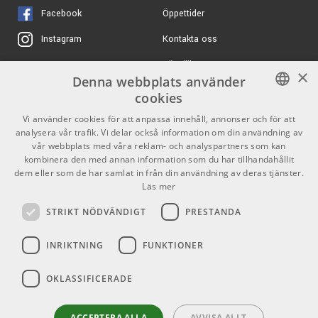
Black Aged Gloss
Radie:
12.01"
Facebook
Öppettider
ARTIKELNUMMER 1090569
Kontakta oss
Instagram
Band:
24 Jumbo
Epiphone Matt Heafy
11899 kr
Origins Les Paul
Köpvillkor
X
Sadel:
Graph Tech® NuBone® (Svart)
×
Custom Bone White
Denna webbplats använder
Butiken
Youtube
ARTIKELNUMMER 1090611
cookies
Bredd vid sadel:
43 mm
Varumärken
TikTok
Charvel Pro-Mod So-
14099 kr/st
SWEDISH
Vi använder cookies för att anpassa innehåll, annonser och för att
Cal 2 24 HH HT CM
analysera vår trafik. Vi delar också information om din användning av
Inlägg:
Block och triangel (med abalone-detaljer)
Satin Black
ENGLISH
GDPR & Cookies
vår webbplats med våra reklam- och analyspartners som kan
ARTIKELNUMMER 1064454
kombinera den med annan information som du har tillhandahållit
Infästning:
Limmad (Set Neck)
dem eller som de har samlat in från din användning av deras tjänster.
Partners
Kontakt
Epiphone Firebird V 63
19599 kr/st
Läs mer
Maestro Vibrola Frost
KROPP
Blue
Info
STRIKT NÖDVÄNDIGT
PRESTANDA
ARTIKELNUMMER 1084966
Form:
SG Modern
Öppettider:
INRIKTNING
FUNKTIONER
Mån-Fre: 10.00-18.00
Material:
Mahogny
Lördag: 11.00-16.00
OKLASSIFICERADE
Söndag: Stängt
Topp:
½" Lönntopp + AAA Flame Maple-faner
Helgdagar
ACCEPTERA ALLA
AVVISA ALLT