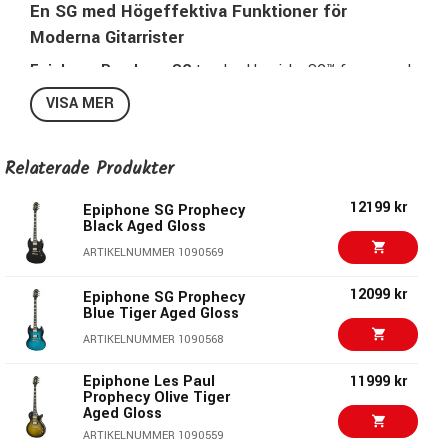
En SG med Högeffektiva Funktioner för
Moderna Gitarrister
Epiphone Prophecy SG
tar den klassiska SG™-formen och
förvandlar den till ett högpresterande instrument perfekt
VISA MER
för dagens krävande gitarrister. Den har en
mahognykropp
med en
½" lönntopp
och vacker
AAA Flame Maple-
Relaterade Produkter
faner
, samt en tunn
Aged Vintage Gloss-finish
som ger
både ton och stil.
12199 kr
Epiphone SG Prophecy
Black Aged Gloss
Den
asymmetriska SlimTaper™-halsen i mahogny
är
ARTIKELNUMMER 1090569
utformad för snabb och bekväm spelkänsla och
kompletteras av en
ebenholtsgreppbräda med 24
12099 kr
Epiphone SG Prophecy
jumbo-band
och
Block & Triangle-inlägg
i pärlemor och
Blue Tiger Aged Gloss
abalone.
ARTIKELNUMMER 1090568
Gitarren är utrustad med
Fishman Fluence®-mikrofoner
Epiphone Les Paul
11999 kr
Prophecy Olive Tiger
med
tre tonlägen
:
Aged Gloss
ARTIKELNUMMER 1090559
Intryckt: Modern aktiv high-output humbucker