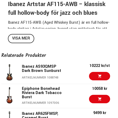
Ibanez Artstar AF115-AWB – klassisk
full hollow-body för jazz och blues
Ibanez AF115-AWB (Aged Whiskey Burst) är en full hollow-
body elgitarr i Artstar-serien, byggd utan mittstock för att
ge ett öppet, luftigt och varmt grundljud. Konstruktionen
VISA MER
ger den typiska respons och mellanregisterrikedom som
förknippas med traditionella hollow-body-gitarrer, särskilt
lämpad för jazz men även användbar för blues och mer
Relaterade Produkter
dynamiskt spel.
10222 kr/st
Ibanez AS93QMSP
Dark Brown Sunburst
Kropp och konstruktion
ARTIKELNUMMER 1088748
Kroppen är helt ihålig och byggd med granlock samt
Epiphone Bonehead
10058 kr
flammig lönn i botten och sidor. Avsaknaden av mittstock
Riviera Dark Tobacco
bidrar till ett mer resonant och akustiskt färgat ljud, med
Burst
tydlig attack och lång sustain vid lägre till medelhöga
ARTIKELNUMMER 1097006
volymer.
9499 kr
Ibanez AR625FMSP,
Caramel Burst