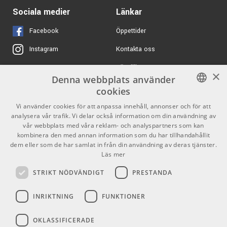
Two-tone Burst
12290 kr
Ibanez AZ41B1-BKF -
Sociala medier
Länkar
ARTIKELNUMMER 1088669
Black Flat
Mått
Facebook
Öppettider
ARTIKELNUMMER 1097281
Kroppen har en bredd på 15 3/4” och ett maximalt djup på
Kontakta oss
Instagram
30599 kr/st
3 5/8”. Mensuren är 628 mm (24,75”), vilket bidrar till en
Duesenberg Double
19995 kr/st
mjuk strängkänsla och traditionell spelrespons.
Köpvillkor
X
Cat Vintage Burst
×
Denna webbplats använder
Butiken
Youtube
ARTIKELNUMMER 1091014
cookies
I förpackningen
Varumärken
TikTok
SWEDISH
Vi använder cookies för att anpassa innehåll, annonser och för att
23995 kr
Hardcase ingår.
Ibanez AZ2203N
analysera vår trafik. Vi delar också information om din användning av
16995 kr
ENGLISH
GDPR & Cookies
Prestige - Antique
vår webbplats med våra reklam- och analyspartners som kan
Turquoise
kombinera den med annan information som du har tillhandahållit
Specifications
dem eller som de har samlat in från din användning av deras tjänster.
ARTIKELNUMMER 1092861
Partners
Kontakt
Läs mer
Typ
: Full hollow-body elgitarr
Konstruktion
: Helt ihålig kropp, set-in (limmad) hals
10990 kr/st
Info
Hagstrom Krona Burnt
STRIKT NÖDVÄNDIGT
PRESTANDA
Charcoal
Lock
: Spruce (gran)
Öppettider:
Botten & sidor
: Flamed Maple (flammig lönn)
ARTIKELNUMMER 1097689
INRIKTNING
FUNKTIONER
Mån-Fre: 10.00-18.00
Hals
: AF Artstar 3-delad Nyatoh/Maple
Lördag: 11.00-16.00
Greppbräda
: Bound Macassar Ebony, Acrylic & Abalone
OKLASSIFICERADE
Söndag: Stängt