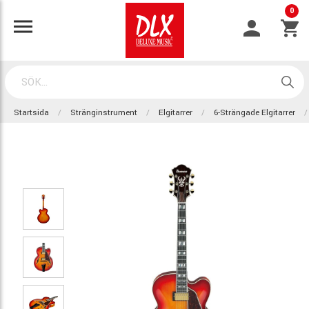
0
Startsida
Stränginstrument
Elgitarrer
6-Strängade Elgitarrer