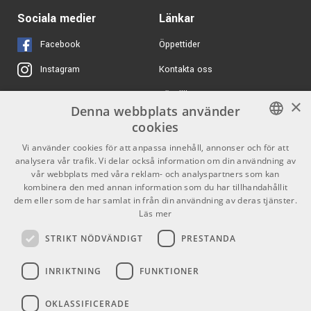
Sociala medier
Länkar
Facebook
Öppettider
Kontakta oss
Instagram
Köpvillkor
X
×
Denna webbplats använder
Butiken
Youtube
cookies
Varumärken
TikTok
SWEDISH
Vi använder cookies för att anpassa innehåll, annonser och för att
analysera vår trafik. Vi delar också information om din användning av
ENGLISH
GDPR & Cookies
vår webbplats med våra reklam- och analyspartners som kan
kombinera den med annan information som du har tillhandahållit
dem eller som de har samlat in från din användning av deras tjänster.
Partners
Kontakt
Läs mer
Info
STRIKT NÖDVÄNDIGT
PRESTANDA
Öppettider:
INRIKTNING
FUNKTIONER
Mån-Fre: 10.00-18.00
Lördag: 11.00-16.00
OKLASSIFICERADE
Söndag: Stängt