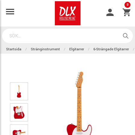
0
Startsida
Stränginstrument
Elgitarrer
6-Strängade Elgitarrer