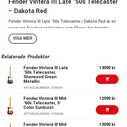
Fender Vintera III Late ‘50s Telecaster
– Dakota Red
Fender Vintera III Late ‘50s Telecaster i Dakota Red är en
noggrant återskapad klassiker som fångar det ikoniska
utseendet, spelkänslan och ljudet från sent 50-tal. Med
VISA MER
vintage-korrekta specifikationer och moderna förbättringar
erbjuder den en autentisk Telecaster-upplevelse för både
scen och studio.
Relaterade Produkter
Fender Vintera III Late
13090 kr
Klassisk Telecaster-ton
’50s Telecaster,
Sherwood Green
Metallic
Gitarren är utrustad med två vintage-style late ‘50s single-
ARTIKELNUMMER 1096041
coil pickups som levererar det klassiska Telecaster-soundet
– klart, dynamiskt och med tydlig attack. Perfekt för allt
Fender Vintera III Mid
12990 kr
från country och blues till rock.
’60s Telecaster, 3-
Color Sunburst
ARTIKELNUMMER 1096045
Skär igenom mixen
Fender Vintera III Mid
13090 kr
Den karakteristiska twangen och den definierade diskanten