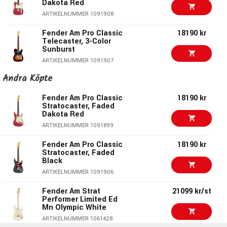
Dakota Red
färgen Faded Lake Placid Blue. Greppbrädan i lönn har en
ARTIKELNUMMER 1091908
radie på 9,5" och är försedd med 22 jumbo-band. Halsen
Fender Am Pro Classic
18190 kr
har en Modern "C"-form och satin urethanfinish.
Telecaster, 3-Color
Sunburst
Elektronik och regler
ARTIKELNUMMER 1091907
Gitarren har två Coastline® ’63 single-coil Telecaster®-
Andra Köpte
Fender Am Pro Classic
18290 kr
mikrofoner. Reglerna består av mastervolym, masterton
Telecaster SSS,
Butterscotch Blonde
Fender Am Pro Classic
18190 kr
med Greasebucket™-tonkontroll och en treläges
Stratocaster, Faded
ARTIKELNUMMER 1091911
mikrofonomkopplare.
Dakota Red
Fender Am Pro Classic
18179 kr
ARTIKELNUMMER 1091899
Hårdvara
Telecaster SSS,
Butterscotch Blonde
Fender Am Pro Classic
18190 kr
Utrustningen inkluderar ett vintageinspirerat Telecaster®-
Stratocaster, Faded
ARTIKELNUMMER 1095274
Black
stall med tre sadlar i mässing och strängar som går genom
Fender Made in Japan
17999 kr
ARTIKELNUMMER 1091906
kroppen. Stämskruvarna är Fender® ClassicGear™ med
Traditional 2025
staggradering, vilket ger stabil stämning och klassisk
Collection 60s
Fender Am Strat
21099 kr/st
Telecaster, Stardust
design.
Performer Limited Ed
Blue
Mn Olympic White
ARTIKELNUMMER 1096301
ARTIKELNUMMER 1061428
Tillbehör