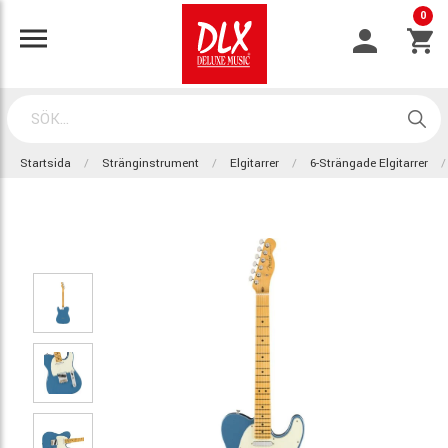
0
Startsida
Stränginstrument
Elgitarrer
6-Strängade Elgitarrer