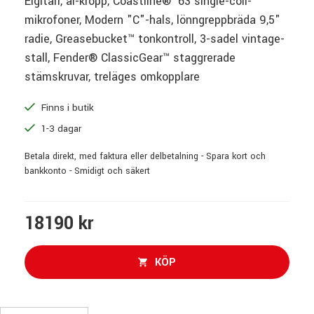
Elgitarr, al-kropp, Coastline® ’63 single-coil-
mikrofoner, Modern "C"-hals, lönngreppbräda 9,5"
radie, Greasebucket™ tonkontroll, 3-sadel vintage-
stall, Fender® ClassicGear™ staggrerade
stämskruvar, treläges omkopplare
Finns i butik
1-3 dagar
Betala direkt, med faktura eller delbetalning - Spara kort och
bankkonto - Smidigt och säkert
18190 kr
KÖP