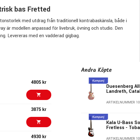
risk bas Fretted
tonstorlek med utdrag från traditionell kontrabaskänsla, både i
ay är modellen anpassad för livebruk, övning och studio. Den
ing. Levereras med en vadderad gigbag.
till ett fylligt och avrundat tonregister. Greppbrädan är i laurel
Q-nut och stall i fenolmaterial. Cutaway-utförandet ger enkel
Andra Köpte
4805 kr
Duesenberg All
Landreth, Cata
atteri) som möjliggör uppmikning för förstärkt ljud vid scen-
ARTIKELNUMMER 10
pakt format som passar både nybörjare och vana spelare.
3875 kr
Kala U-Bass So
Fretless - Tob
Kala U•BASS-specifika fodral och baritonukuleleväskor.
4930 kr
ARTIKELNUMMER 10