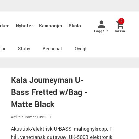
0
rken
Nyheter
Kampanjer
Skola
Logga in
Kassa
lar
Stativ
Begagnat
Övrigt
Kala Journeyman U-
Bass Fretted w/Bag -
Matte Black
Artikelnummer 1092681
Akustisk/elektrisk U•BASS, mahognykropp, F-
hål, venetiansk cutaway, UK-500B elektronik,