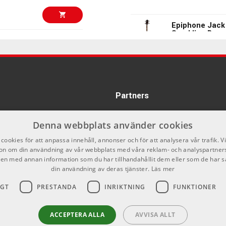
Epiphone Jack
Sparkling Burg
4299 kr
2995 kr
ARTIKELNUMMER 10
Ibanez TMB35-
Green Talman B
ARTIKELNUMMER 10
Partners
4299 kr
2995 kr
Danelectro 58 
Copper Burst
Denna webbplats använder cookies
ARTIKELNUMMER 10
cookies för att anpassa innehåll, annonser och för att analysera vår trafik. V
on om din användning av vår webbplats med våra reklam- och analyspartner
5699 kr
Fender Custom
n med annan information som du har tillhandahållit dem eller som de har s
3995 kr
Heavy Relic
din användning av deras tjänster.
Läs mer
ARTIKELNUMMER 10
IGT
PRESTANDA
INRIKTNING
FUNKTIONER
Epiphone Newp
Yellow
4299 kr
ACCEPTERA ALLA
AVVISA ALLT
2995 kr
ARTIKELNUMMER 10