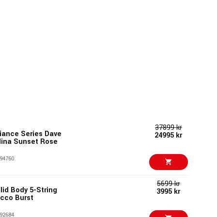
37899 kr
iance Series Dave
24995 kr
lina Sunset Rose
94760
5699 kr
lid Body 5-String
3995 kr
acco Burst
92684