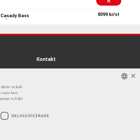
8099 kr/st
 Casady Bass
undy
69270
3190 kr/st
MGR Mint Green
ass SS 5 Stringed
69425
Kontakt
6795 kr
Longhorn Bass -
Info
×
Öppettider:
92227
i delar också
Mån-Fre: 10.00-18.00
s som kan
SWEDISH
Lördag: 11.00-16.00
58699 kr/st
 Shop Jazz Bass
amlat in från
Söndag: Stängt
ENGLISH
75094
Helgdagar
OKLASSIFICERADE
5299 kr/st
ort Bass Sunset
84257