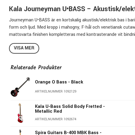
Kala Journeyman U•BASS – Akustisk/elekt
Journeyman U•BASS är en kortskalig akustisk/elektrisk bas i bari
form och ljud. Med kropp i mahogny, F-hål och venetiansk cutaw
mattsvarta finishen kompletteras med kontrasterande vit bindn
Konstruktion och material
VISA MER
Kroppen, locket och halsen är tillverkade i mahogny, vilket bidrar 
och stallet i rosenträ. Modellen är utrustad med Graph Tech TUS
Relaterade Produkter
åtkomst till de högre banden.
Orange O Bass - Black
Elektronik och funktion
ARTIKELNUMMER 1092129
Journeyman är utrustad med ett UK-500B-system (drivs med 9V-b
eller studiobruk. Den korta skalan på drygt 20 tum ger ett kom
Kala U-Bass Solid Body Fretted -
Metallic Red
Förvaring och kompatibilitet
ARTIKELNUMMER 1092674
En vadderad gigbag medföljer. Modellen är även kompatibel med 
Spira Guitars B-400 MBK Bass -