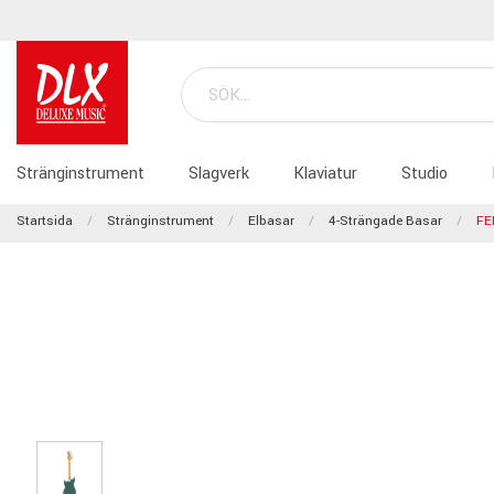
Stränginstrument
Slagverk
Klaviatur
Studio
Startsida
Stränginstrument
Elbasar
4-Strängade Basar
FE