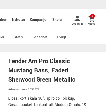
0
rken
Nyheter
Kampanjer
Skola
Logga in
Kassa
lar
Stativ
Begagnat
Övrigt
Fender Am Pro Classic
Mustang Bass, Faded
Sherwood Green Metallic
Artikelnummer 1091922
Elbas, kort skala 30", split-coil pickup,
Greasebucket tonkontroll, Modern C-hals, 19