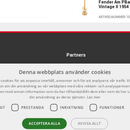
Fender Am PBa
Vintage II 195
agning. Huvudet är utrustat med vintageinspirerade "lollipop"-
ARTIKELNUMMER 10
15590 kr
Fender Jazz B
Color Sunburst
ARTIKELNUMMER 10
15259 kr
Partners
Squier Classic
Bass Olympic 
ARTIKELNUMMER 10
Denna webbplats använder cookies
14990 kr
cookies för att anpassa innehåll, annonser och för att analysera vår trafik. V
Ibanez EHB100
on om din användning av vår webbplats med våra reklam- och analyspartner
Matte
n med annan information som du har tillhandahållit dem eller som de har s
din användning av deras tjänster.
Läs mer
20944 kr/st
ARTIKELNUMMER 10
IGT
PRESTANDA
INRIKTNING
FUNKTIONER
Fender Player 
Rw Hialeah Yel
14649 kr
ACCEPTERA ALLA
AVVISA ALLT
ARTIKELNUMMER 10