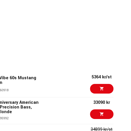
5364 kr/st
 Vibe 60s Mustang
en
60918
niversary American
33090 kr
 Precision Bass,
Blonde
95992
34899 kr/st