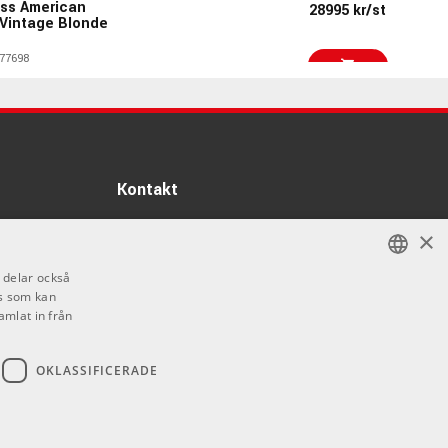
ss American
28995 kr/st
4 Vintage Blonde
77698
42900 kr/st
ass 1974 RW 3-
96059
Kontakt
5364 kr/st
 Vibe 60s Mustang
White
Info
×
62229
Öppettider:
i delar också
11930 kr
Mån-Fre: 10.00-18.00
0 Arctic Ocean
s som kan
SWEDISH
9995 kr
Lördag: 11.00-16.00
amlat in från
Söndag: Stängt
ENGLISH
92801
Helgdagar
OKLASSIFICERADE
8399 kr/st
II Mustang Bass PJ
low
85999