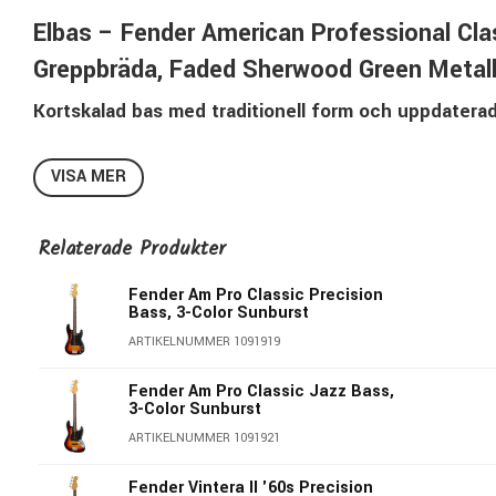
Elbas – Fender American Professional C
Greppbräda, Faded Sherwood Green Metall
Kortskalad bas med traditionell form och uppdaterad
Fender American Professional Classic Mustang Bass är en elbas 
med moderna lösningar. Kroppen är tillverkad i al och har en bl
VISA MER
Instrumentet är utrustat med en Coastline® Mustang® split-coil-
Relaterade Produkter
fokuserat mellanregister och definierad ton, lämpad för både liv
Fender Am Pro Classic Precision
Hals och spelkänsla
Bass, 3-Color Sunburst
Halsen i lönn har en Modern “C”-profil och satinfinish. Greppbrä
ARTIKELNUMMER 1091919
medium jumbo-bandar samt vita dots. Mensurlängden är 30", vilk
Fender Am Pro Classic Jazz Bass,
3-Color Sunburst
Elektronik och reglage
ARTIKELNUMMER 1091921
Basen har två volymkontroller – en för varje del av split-coil-
krets, som dämpar diskant utan att höja bas.
Fender Vintera II '60s Precision