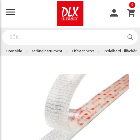
0
Startsida
Stränginstrument
Effektenheter
Pedalbord Tillbehör