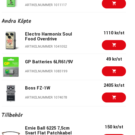
ARTIKELNUMMER 1011117
1444 kr/st
MXR M116 Fullbore
Andra Köpte
Metal
ARTIKELNUMMER 1023862
1110 kr/st
Electro Harmonix Soul
Food Overdrive
1799 kr/st
MXR M293 Booster
ARTIKELNUMMER 1041052
Mini
ARTIKELNUMMER 1053837
49 kr/st
GP Batteries 6LR61/9V
2405 kr/st
ARTIKELNUMMER 1083199
Boss FZ-1W
ARTIKELNUMMER 1074078
2405 kr/st
Boss FZ-1W
1299 kr/st
ARTIKELNUMMER 1074078
MXR M103 Blue Box
ARTIKELNUMMER 1002406
2399 kr/st
MXR CSP041 Custom
Tillbehör
Shop Hybrid Fuzz
2425 kr
Beetronics Nectar
ARTIKELNUMMER 1081086
150 kr/st
Ernie Ball 6225 7,5cm
Svart Flat Patchkabel
ARTIKELNUMMER 1097186