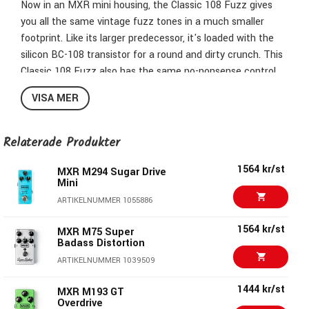
Now in an MXR mini housing, the Classic 108 Fuzz gives
you all the same vintage fuzz tones in a much smaller
footprint. Like its larger predecessor, it's loaded with the
silicon BC-108 transistor for a round and dirty crunch. This
Classic 108 Fuzz also has the same no-nonsense control
interface—just crank the Volume and Fuzz controls to your
VISA MER
liking and start riffing. Use the Buffer switch on the side to
make the fuzz play nice with wah pedals.
Relaterade Produkter
1564 kr/st
MXR M294 Sugar Drive
Mini
ARTIKELNUMMER 1055886
1564 kr/st
MXR M75 Super
Badass Distortion
ARTIKELNUMMER 1039509
1444 kr/st
MXR M193 GT
Overdrive