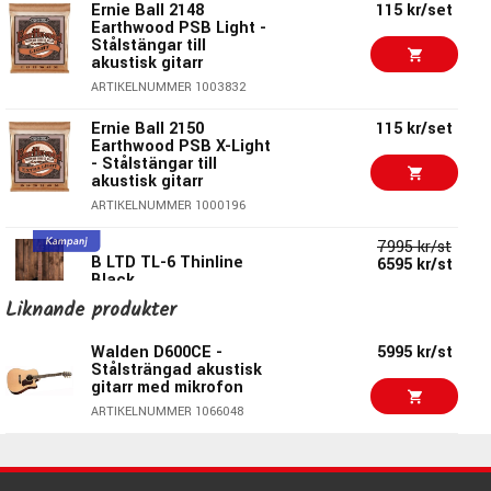
Greppbräda:
Rosewood
Ernie Ball 2148
115 kr/set
ARTIKELNUMMER 1045790
Earthwood PSB Light -
Översadel:
1.69" (43 mm)
Stålstängar till
Elektronik:
Fishman Presys II + Tuner
5175 kr/st
akustisk gitarr
Takamine GF30CE-BSB
Tillverkarens artikelnr:
G630CEW
ARTIKELNUMMER 1003832
Gigbag ingår!
ARTIKELNUMMER 1057554
Ernie Ball 2150
115 kr/set
Earthwood PSB X-Light
Walden G551E -
4595 kr/st
- Stålstängar till
Stålsträngad akustisk
akustisk gitarr
gitarr med mikrofon
ARTIKELNUMMER 1000196
ARTIKELNUMMER 1066050
7995 kr/st
4871 kr/st
B LTD TL-6 Thinline
6595 kr/st
Takamine GF30CE-BLK
Black
ARTIKELNUMMER 1057553
Liknande produkter
ARTIKELNUMMER 1084284
Walden D600CE -
4708 kr/st
5995 kr/st
Takamine GD20CE-NS
Stålsträngad akustisk
7595 kr/st
Sterling by Music Man
gitarr med mikrofon
5395 kr/st
ARTIKELNUMMER 1045044
Axis AX3QM Spectrum
ARTIKELNUMMER 1066048
Red - Elgitarr
ARTIKELNUMMER 1076390