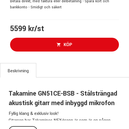
Betala direkt, med faktura eller delbetalning - Spara kort och
bankkonto - Smidigt och säkert
5599 kr/st
KÖP
Beskrivning
Takamine GN51CE-BSB - Stålsträngad
akustisk gitarr med inbyggd mikrofon
Fyllig klang & exklusiv look!
Gitarren har Takamines NEX-kropp är som är en någon
nerskalad Jumbo med cutaway för enklare spel långt upp