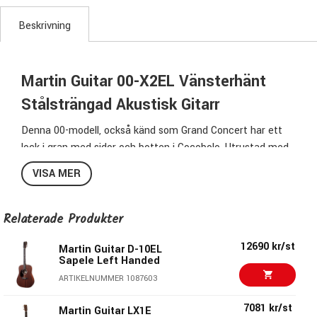
Beskrivning
Martin Guitar 00-X2EL Vänsterhänt
Stålsträngad Akustisk Gitarr
Denna 00-modell, också känd som Grand Concert har ett
lock i gran med sidor och botten i Cocobolo. Utrustad med
Martin's E-1 elektronik som har kontroller för ton, volym
VISA MER
och dessutom en inbyggdstämapparat återger den den
naturliga tonen i denna Grand Concert modell.
Relaterade Produkter
00-14 Fret kroppsdesign
Vänsterutförande
12690 kr/st
Martin Guitar D-10EL
Sapele Left Handed
Lock i gran
Scalloped X-Bracing
ARTIKELNUMMER 1087603
Sidor och botten i Cocobolo
7081 kr/st
Martin Guitar LX1E
Sidenmatt finish