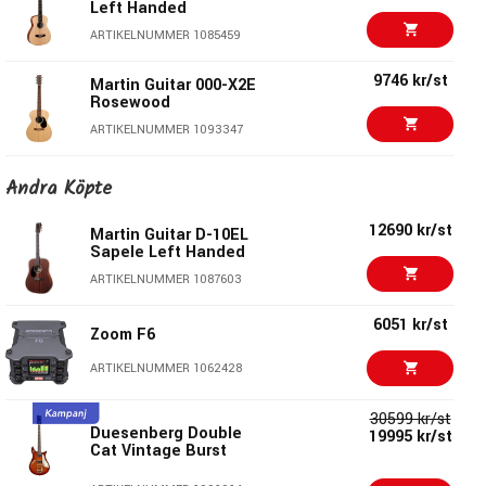
Left Handed
24,9" Skala
ARTIKELNUMMER 1085459
4,45 cm vid översadeln
Martin E-1 Preamp
9746 kr/st
Martin Guitar 000-X2E
Softshell Case
Rosewood
ARTIKELNUMMER 1093347
9664 kr/st
Martin Guitar D-X2E
Andra Köpte
Rosewood
ARTIKELNUMMER 1064899
12690 kr/st
Martin Guitar D-10EL
Sapele Left Handed
11044 kr/st
Martin Guitar GPC-X2E
ARTIKELNUMMER 1087603
Ziricote
ARTIKELNUMMER 1086507
6051 kr/st
Zoom F6
11044 kr/st
Martin Guitar GPC-X2E
ARTIKELNUMMER 1062428
Cocobolo
ARTIKELNUMMER 1084080
30599 kr/st
Duesenberg Double
19995 kr/st
Cat Vintage Burst
10790 kr/st
Martin Guitar 000C JR
E Streetmaster