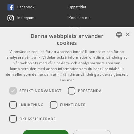
Ovangkol Black
Facebook
Öppettider
ARTIKELNUMMER 1081849
Kontakta oss
Instagram
Köpvillkor
X
×
Denna webbplats använder
Butiken
Youtube
cookies
Varumärken
TikTok
SWEDISH
Vi använder cookies för att anpassa innehåll, annonser och för att
analysera vår trafik. Vi delar också information om din användning av
ENGLISH
GDPR & Cookies
vår webbplats med våra reklam- och analyspartners som kan
kombinera den med annan information som du har tillhandahållit
dem eller som de har samlat in från din användning av deras tjänster.
Partners
Kontakt
Läs mer
Info
STRIKT NÖDVÄNDIGT
PRESTANDA
Öppettider:
INRIKTNING
FUNKTIONER
Mån-Fre: 10.00-18.00
Lördag: 11.00-16.00
OKLASSIFICERADE
Söndag: Stängt
Helgdagar